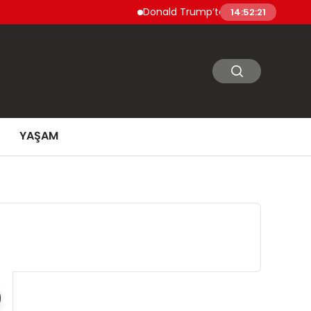
Donald Trump’tan İran’a Sert Uyarı: Nükl
14:52:22
YAŞAM