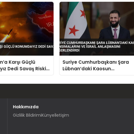
 İmzaladı
n’a Karşı Güçlü
Suriye Cumhurbaşkanı Şara
z Dedi Savaş Riski
Lübnan’daki Kaosun
Yansımalarını ve İsrail
Anlaşmasını Değerlendirdi
Hakkımızda
Gizlilik Bildirimi
Künye
İletişim