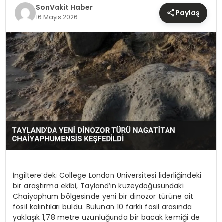
TEKNOLOJI
SonVakit Haber
Paylaş
16 Mayıs 2026
YAŞAM
İngiltere’deki College London Üniversitesi liderliğindeki
bir araştırma ekibi, Tayland’ın kuzeydoğusundaki
Chaiyaphum bölgesinde yeni bir dinozor türüne ait
fosil kalıntıları buldu. Bulunan 10 farklı fosil arasında
yaklaşık 1,78 metre uzunluğunda bir bacak kemiği de