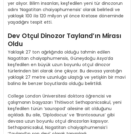
yer alıyor. Bilim insanları, keşfedilen yeni tür dinozorun
adını ‘Nagatitan chaiyaphumensis’ olarak belirledi ve
yaklaşık 100 ila 120 milyon yıl önce Kretase döneminde
yaşadığını tespit etti.
Dev Otçul Dinozor Tayland’ın Mirası
Oldu
Yaklaşık 27 ton ağırlığında olduğu tahmin edilen
Nagatitan chaiyaphumensis, Güneydoğu Asya’da
keşfedilen en büyük uzun boyunlu otçul dinozor
türlerinden biri olarak öne çıkıyor. Bu devasa yaratığın
yaklaşık 27 metre uzunluğa ulaştığı ve yetişkin bir mavi
balina ile benzer boyutlarda olduğu belirtildi.
College London Üniversitesi doktora öğrencisi ve
çalışmanın başyazarı Thitiwoot Sethapanicsakul, yeni
keşfedilen türün ‘sauropod’ ailesine ait olduğunu
açıkladı. Bu aile, ‘Diplodocus’ ve ‘Brontosaurus’ gibi
devasa uzun boyunlu otçul dinozorları kapsıyor.
Sethapanicsakul, Nagatitan chaiyaphumensis’i
‘Tayland’ın son devi’ olarak tanımladı.