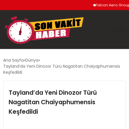
Falcon Aero Group, Kür
GÜNDEM
Ana Sayfa
Dünya
Tayland’da Yeni Dinozor Türü Nagatitan Chaiyaphumensis
SIYASET
Keşfedildi
DÜNYA
Tayland’da Yeni Dinozor Türü
Nagatitan Chaiyaphumensis
EKONOMI
Keşfedildi
SPOR