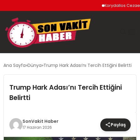
Korydallos Cezaevi’nde
GÜNDEM
Ana Sayfa
Dünya
Trump Hark Adası’nı Tercih Ettiğini Belirtti
SIYASET
Trump Hark Adası’nı Tercih Ettiğini
DÜNYA
Belirtti
EKONOMI
SonVakit Haber
Paylaş
SPOR
17 Haziran 2026