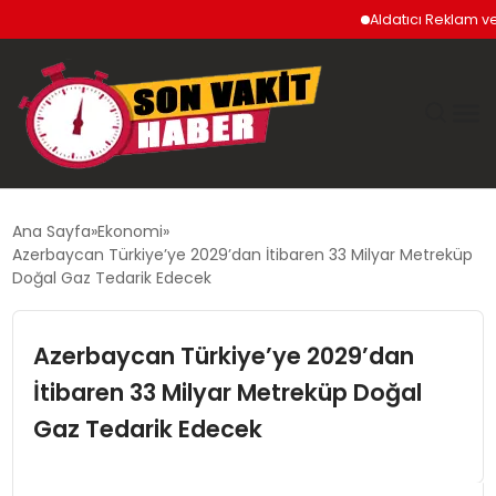
Aldatıcı Reklam ve Uy
GÜNDEM
Ana Sayfa
Ekonomi
Azerbaycan Türkiye’ye 2029’dan İtibaren 33 Milyar Metreküp
SIYASET
Doğal Gaz Tedarik Edecek
DÜNYA
Azerbaycan Türkiye’ye 2029’dan
İtibaren 33 Milyar Metreküp Doğal
EKONOMI
Gaz Tedarik Edecek
SPOR