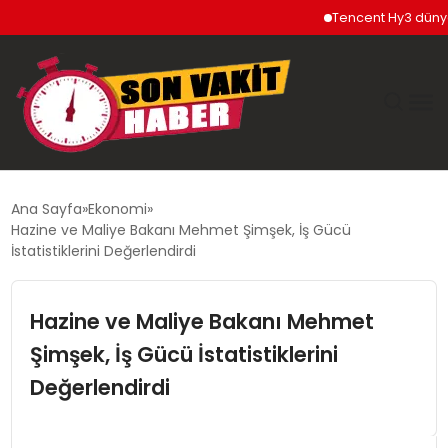
Tencent Hy3 dünya ge
GÜNDEM
Ana Sayfa
Ekonomi
Hazine ve Maliye Bakanı Mehmet Şimşek, İş Gücü
SIYASET
İstatistiklerini Değerlendirdi
DÜNYA
Hazine ve Maliye Bakanı Mehmet
Şimşek, İş Gücü İstatistiklerini
EKONOMI
Değerlendirdi
SPOR