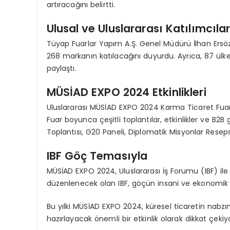
artıracağını belirtti.
Ulusal ve Uluslararası Katılımcıla
Tüyap Fuarlar Yapım A.Ş. Genel Müdürü İlhan Ersözl
268 markanın katılacağını duyurdu. Ayrıca, 87 ülked
paylaştı.
MÜSİAD EXPO 2024 Etkinlikleri
Uluslararası MÜSİAD EXPO 2024 Karma Ticaret Fuarı
Fuar boyunca çeşitli toplantılar, etkinlikler ve B
Toplantısı, G20 Paneli, Diplomatik Misyonlar Reseps
IBF Göç Temasıyla
MÜSİAD EXPO 2024, Uluslararası İş Forumu (IBF) ile i
düzenlenecek olan IBF, göçün insani ve ekonomik 
Bu yılki MÜSİAD EXPO 2024, küresel ticaretin nabzını
hazırlayacak önemli bir etkinlik olarak dikkat çekiyo