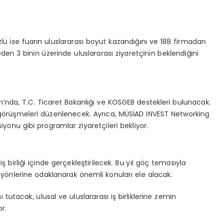
r
ü ise fuarın uluslararası boyut kazandığını ve 188 firmadan
en 3 binin üzerinde uluslararası ziyaretçinin beklendiğini
’nda, T.C. Ticaret Bakanlığı ve KOSGEB destekleri bulunacak.
2B görüşmeleri düzenlenecek. Ayrıca, MÜSİAD INVEST Networking
iyonu gibi programlar ziyaretçileri bekliyor.
ş birliği içinde gerçekleştirilecek. Bu yıl göç temasıyla
yönlerine odaklanarak önemli konuları ele alacak.
 tutacak, ulusal ve uluslararası iş birliklerine zemin
r.