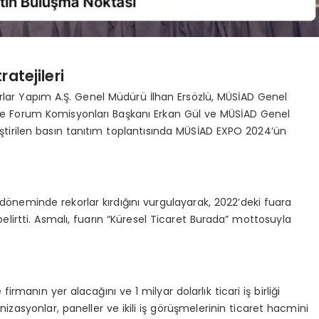
atejileri
ar Yapım A.Ş. Genel Müdürü İlhan Ersözlü, MÜSİAD Genel
e Forum Komisyonları Başkanı Erkan Gül ve MÜSİAD Genel
eştirilen basın tanıtım toplantısında MÜSİAD EXPO 2024’ün
öneminde rekorlar kırdığını vurgulayarak, 2022’deki fuara
 belirtti. Asmalı, fuarın “Küresel Ticaret Burada” mottosuyla
rmanın yer alacağını ve 1 milyar dolarlık ticari iş birliği
zasyonlar, paneller ve ikili iş görüşmelerinin ticaret hacmini