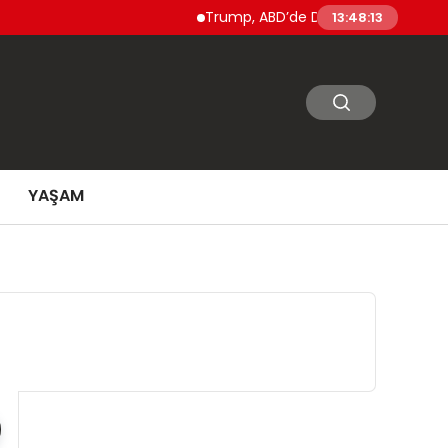
Trump, ABD’de Doğumla Vatandaşlık ve ‘D
13:48:14
YAŞAM