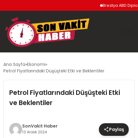
Brezilya ABD Diplomatik
GÜNDEM
Ana Sayfa
Ekonomi
Petrol Fiyatlarındaki Düşüşteki Etki ve Beklentiler
SIYASET
Petrol Fiyatlarındaki Düşüşteki Etki
DÜNYA
ve Beklentiler
EKONOMI
SPOR
SonVakit Haber
Paylaş
13 Aralık 2024