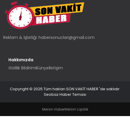
TEKNOLOJI
YAŞAM
Reklam & İşbirliği:
habersonuclari@gmail.com
Hakkımızda
Gizlilik Bildirimi
Künye
İletişim
Copyright © 2025 Tüm hakları SON VAKİT HABER 'de saklıdır.
Seobaz Haber Teması
Mersin Haber
Mersin Lojistik