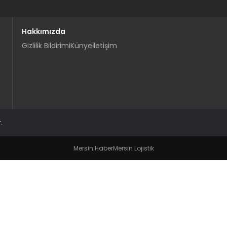
Hakkımızda
Gizlilik Bildirimi
Künye
İletişim
.
Mersin Haber
Mersin Lojistik