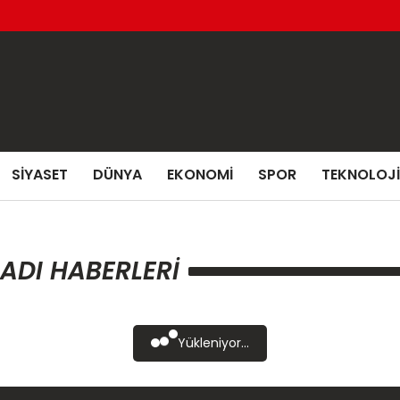
SIYASET
DÜNYA
EKONOMI
SPOR
TEKNOLOJI
LADI HABERLERI
Yükleniyor...