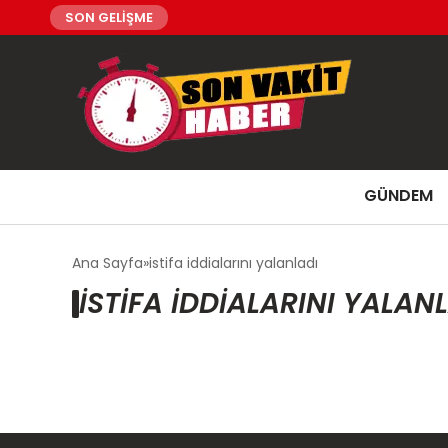
SON GELİŞME
GÜNDEM
Ana Sayfa
istifa iddialarını yalanladı
ISTIFA IDDIALARINI YALAN