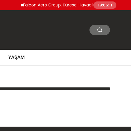
Falcon Aero Group, Küresel Havacılık Tedarik Zincirinde
19:05:11
YAŞAM