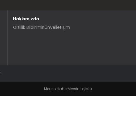
Hakkımızda
Gizlilik Bildirimi
Künye
İletişim
.
Mersin Haber
Mersin Lojistik