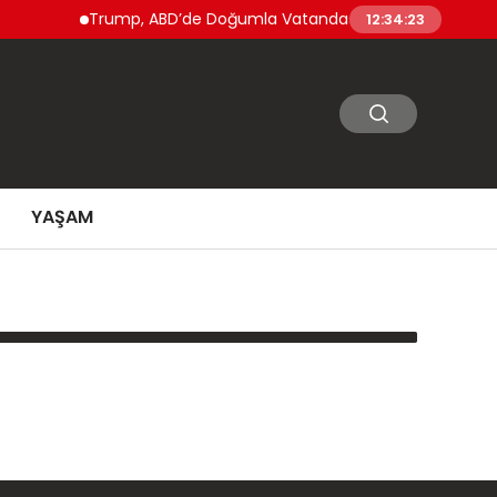
Trump, ABD’de Doğumla Vatandaşlık ve ‘Doğum Turizmi’
12:34:23
YAŞAM