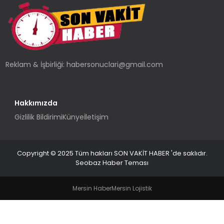
TEKNOLOJI
YAŞAM
Reklam & İşbirliği:
habersonuclari@gmail.com
Hakkımızda
Gizlilik Bildirimi
Künye
İletişim
Copyright © 2025 Tüm hakları SON VAKİT HABER 'de saklıdır.
Seobaz Haber Teması
Mersin Haber
Mersin Lojistik