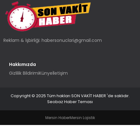
TEKNOLOJI
YAŞAM
Reklam & İşbirliği:
habersonuclari@gmail.com
Hakkımızda
Gizlilik Bildirimi
Künye
İletişim
Copyright © 2025 Tüm hakları SON VAKİT HABER 'de saklıdır.
Seobaz Haber Teması
Mersin Haber
Mersin Lojistik