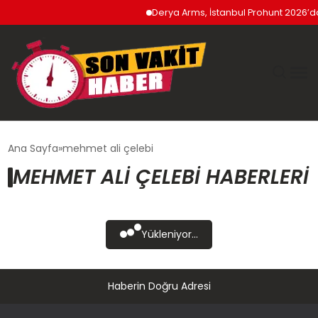
Derya Arms, İstanbul Prohunt 2026’da 
GÜNDEM
Ana Sayfa
mehmet ali çelebi
MEHMET ALI ÇELEBI HABERLERI
SIYASET
DÜNYA
Yükleniyor...
EKONOMI
Haberin Doğru Adresi
SPOR