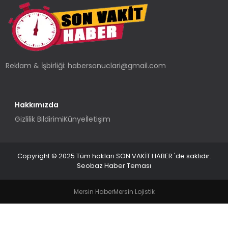
TEKNOLOJI
YAŞAM
Reklam & İşbirliği:
habersonuclari@gmail.com
Hakkımızda
Gizlilik Bildirimi
Künye
İletişim
Copyright © 2025 Tüm hakları SON VAKİT HABER 'de saklıdır.
Seobaz Haber Teması
Mersin Haber
Mersin Lojistik