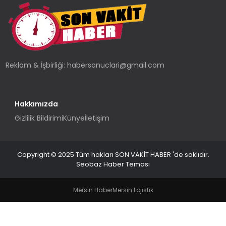
TEKNOLOJI
YAŞAM
Reklam & İşbirliği:
habersonuclari@gmail.com
Hakkımızda
Gizlilik Bildirimi
Künye
İletişim
Copyright © 2025 Tüm hakları SON VAKİT HABER 'de saklıdır.
Seobaz Haber Teması
Mersin Haber
Mersin Lojistik