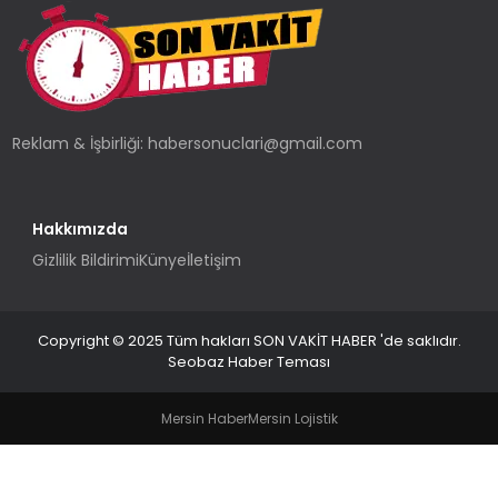
TEKNOLOJI
YAŞAM
Reklam & İşbirliği:
habersonuclari@gmail.com
Hakkımızda
Gizlilik Bildirimi
Künye
İletişim
Copyright © 2025 Tüm hakları SON VAKİT HABER 'de saklıdır.
Seobaz Haber Teması
Mersin Haber
Mersin Lojistik