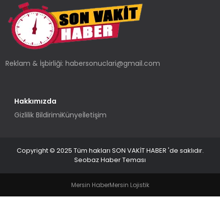
TEKNOLOJI
YAŞAM
Reklam & İşbirliği:
habersonuclari@gmail.com
Hakkımızda
Gizlilik Bildirimi
Künye
İletişim
Copyright © 2025 Tüm hakları SON VAKİT HABER 'de saklıdır.
Seobaz Haber Teması
Mersin Haber
Mersin Lojistik