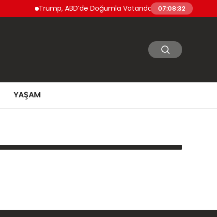
Trump, ABD’de Doğumla Vatandaşlık ve ‘Doğum Turizmi’
07:08:32
YAŞAM