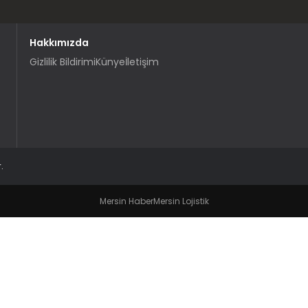
Hakkımızda
Gizlilik Bildirimi
Künye
İletişim
.
Mersin Haber
Mersin Lojistik