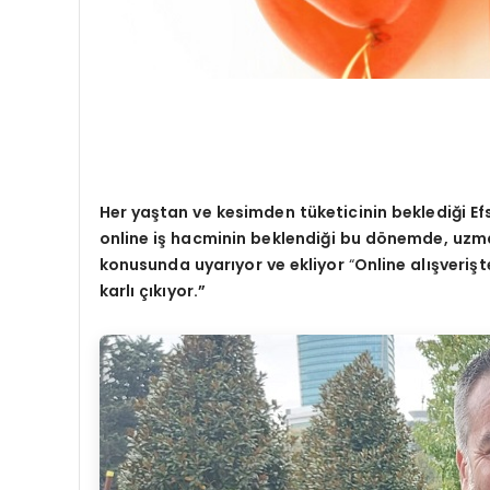
Her ya
ştan ve kesimden tüketicinin beklediğ
i E
online i
ş hacminin beklendiği bu d
ö
nemde, uzma
konusunda uyarıyor ve ekliyor
“
Online al
ışveriş
karlı çıkıyor.”