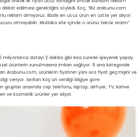
oğal olarak ilk fiyatı ucuz sandığını ancak bunların reklam
una dikkat edilmesi gerektiğini söyledi. Koç, “Biz arabunu.com
rlu reklam almıyoruz. Bizde en ucuz ürün en üstte yer alıyor.
 ucuzu olmayabilir. Mutlaka site içinde o ürünü tekrar aratın”
10 milyonlarca datayı 2 dakika gibi kısa sürede işleyerek yapay
a özel ürünlerin sunulmasına imkan sağlıyor. 9 ana kategoride
an Arabunu.com, ürünlerin fiyatının yanı sıra fiyat geçmişini ve
e bilgi veriyor. Serkan Koç’un verdiği bilgiye göre
 grupları arasında cep telefonu, laptop, airfryer, TV, kahve
ri ve kozmetik ürünler yer alıyor.