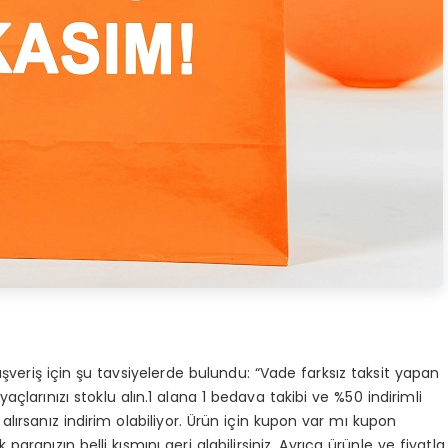
ışveriş için şu tavsiyelerde bulundu: “Vade farksız taksit yapan
larınızı stoklu alın.1 alana 1 bedava takibi ve %50 indirimli
 alırsanız indirim olabiliyor. Ürün için kupon var mı kupon
 paranızın belli kısmını geri alabilirsiniz. Ayrıca ürünle ve fiyatla