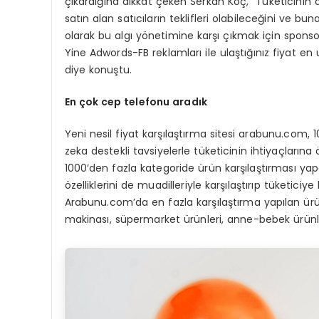
çıkardığına dikkat çeken Serkan Koç, “Tüketicinin d
satın alan satıcıların teklifleri olabileceğini ve b
olarak bu algı yönetimine karşı çıkmak için sponso
Yine Adwords-FB reklamları ile ulaştığınız fiyat en
diye konuştu.
En
çok cep telefonu aradık
Yeni nesil fiyat karşılaştırma sitesi arabunu.com, 
zeka destekli tavsiyelerle tüketicinin ihtiyaçların
1000’den fazla kategoride ürün karşılaştırması yap
özelliklerini de muadilleriyle karşılaştırıp tüketiciy
Arabunu.com’da en fazla karşılaştırma yapılan ürün
makinası, süpermarket ürünleri, anne-bebek ürünle