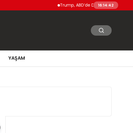
Trump, ABD’de Doğumla Vatandaşlık ve ‘Doğum Tu
16:14:44
YAŞAM