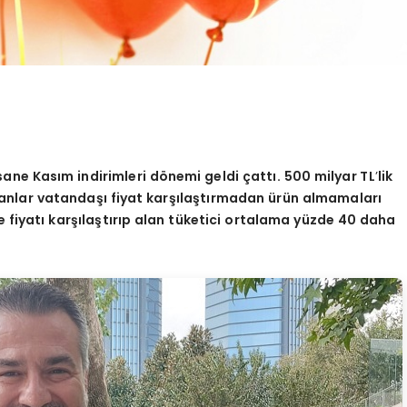
fsane Kas
ım indirimleri d
ö
nemi geldi ç
att
ı. 500 milyar TL
’
lik
nlar vatandaşı fiyat karşılaştırmadan ürün almamaları
te fiyatı karşılaştırıp alan tüketici ortalama yüzde 40 daha