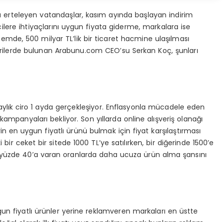
nı erteleyen vatandaşlar, kasım ayında başlayan indirim
cilere ihtiyaçlarını uygun fiyata giderme, markalara ise
emde, 500 milyar TL’lik bir ticaret hacmine ulaşılması
erilerde bulunan Arabunu.com CEO’su Serkan Koç, şunları
ylık ciro 1 ayda gerçekleşiyor. Enflasyonla mücadele eden
mpanyaları bekliyor. Son yıllarda online alışveriş olanağı
in en uygun fiyatlı ürünü bulmak için fiyat karşılaştırması
ir ceket bir sitede 1000 TL’ye satılırken, bir diğerinde 1500’e
iler yüzde 40’a varan oranlarda daha ucuza ürün alma şansını
ygun fiyatlı ürünler yerine reklamveren markaları en üstte