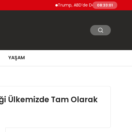
Trump, ABD’de Doğumla Vatandaşlık ve ‘D
08:33:02
YAŞAM
iği Ülkemizde Tam Olarak