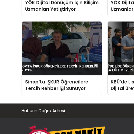
YÖK Dijital Dönüşüm İçin Bilişim
YÖK Dijita
Uzmanları Yetiştiriyor
Uzmanları 
Sinop’ta İŞKUR Öğrencilere
KBÜ’de Li
Tercih Rehberliği Sunuyor
Dijital Ü
Eğitimi Ve
Haberin Doğru Adresi