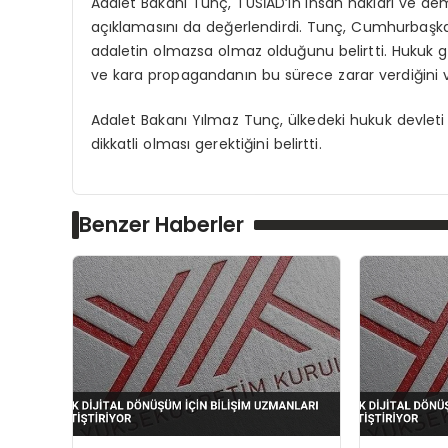
Adalet Bakanı Tunç, TÜSİAD’ın insan hakları ve de
açıklamasını da değerlendirdi. Tunç, Cumhurbaşkanı
adaletin olmazsa olmaz olduğunu belirtti. Hukuk gü
ve kara propagandanın bu sürece zarar verdiğini v
Adalet Bakanı Yılmaz Tunç, ülkedeki hukuk devleti 
dikkatli olması gerektiğini belirtti.
Benzer Haberler