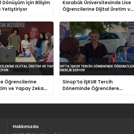
l Dönüşüm İçin Bilişim
Karabük Üniversitesinde Lise
Yetiştiriyor
Öğrencilerine Dijital Üretim ve
Yapay Zeka Eğitimi
se Öğrencilerine
Sinop’ta İŞKUR Tercih
retim ve Yapay Zeka
Döneminde Öğrencilere
riliyor
Rehberlik Ediyor
Hakkımızda