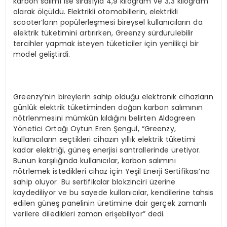
karbon salımı ise sırasıyla 4,9 kilogram ve 3,3 kilogram
olarak ölçüldü. Elektrikli otomobillerin, elektrikli
scooter’ların popülerleşmesi bireysel kullanıcıların da
elektrik tüketimini artırırken, Greenzy sürdürülebilir
tercihler yapmak isteyen tüketiciler için yenilikçi bir
model geliştirdi.
Greenzy’nin bireylerin sahip olduğu elektronik cihazların
günlük elektrik tüketiminden doğan karbon salımının
nötrlenmesini mümkün kıldığını belirten Aldogreen
Yönetici Ortağı Oytun Eren Şengül, “Greenzy,
kullanıcıların seçtikleri cihazın yıllık elektrik tüketimi
kadar elektriği, güneş enerjisi santrallerinde üretiyor.
Bunun karşılığında kullanıcılar, karbon salımını
nötrlemek istedikleri cihaz için Yeşil Enerji Sertifikası’na
sahip oluyor. Bu sertifikalar blokzinciri üzerine
kaydediliyor ve bu sayede kullanıcılar, kendilerine tahsis
edilen güneş panelinin üretimine dair gerçek zamanlı
verilere diledikleri zaman erişebiliyor” dedi.