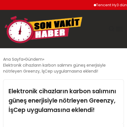
Tencent Hy3 dünya gen
GÜNDEM
Ana Sayfa
Gündem
Elektronik cihazların karbon salımını güneş enerjisiyle
SIYASET
nötrleyen Greenzy, İşCep uygulamasına eklendi!
DÜNYA
Elektronik cihazların karbon salımını
güneş enerjisiyle nötrleyen Greenzy,
EKONOMI
İşCep uygulamasına eklendi!
SPOR