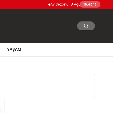
Av Sezonu 18 Ağustos’ta Başlıyor Yaban 
16:40:18
YAŞAM