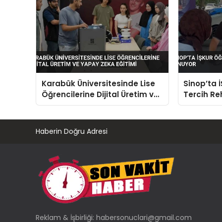
Karabük Üniversitesinde Lise
Sinop’ta 
Öğrencilerine Dijital Üretim ve
Tercih Re
Yapay Zeka Eğitimi
Haberin Doğru Adresi
Reklam & İşbirliği:
habersonuclari@gmail.com