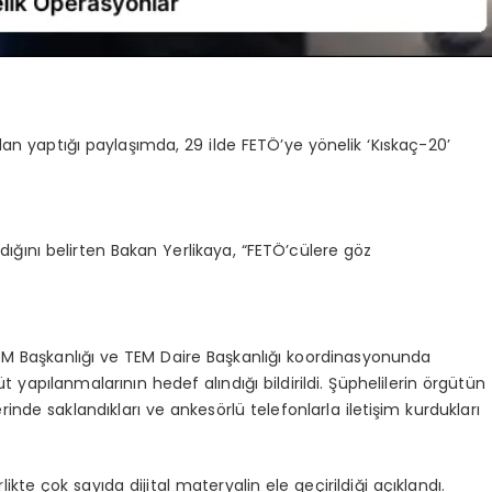
dan yaptığı paylaşımda, 29 ilde FETÖ’ye yönelik ‘Kıskaç-20’
dığını belirten Bakan Yerlikaya, “FETÖ’cülere göz
OM Başkanlığı ve TEM Daire Başkanlığı koordinasyonunda
 yapılanmalarının hedef alındığı bildirildi. Şüphelilerin örgütün
erinde saklandıkları ve ankesörlü telefonlarla iletişim kurdukları
ikte çok sayıda dijital materyalin ele geçirildiği açıklandı.