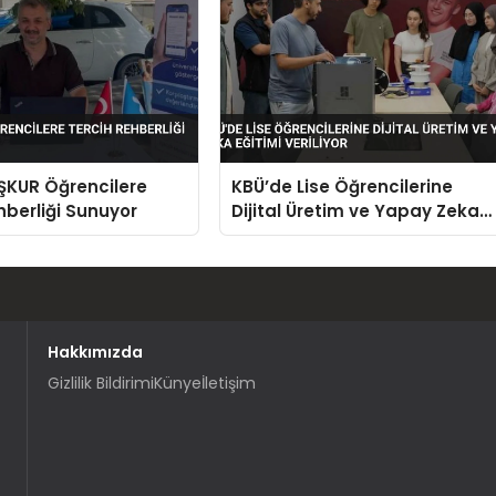
İŞKUR Öğrencilere
KBÜ’de Lise Öğrencilerine
hberliği Sunuyor
Dijital Üretim ve Yapay Zeka
Eğitimi Veriliyor
Hakkımızda
Gizlilik Bildirimi
Künye
İletişim