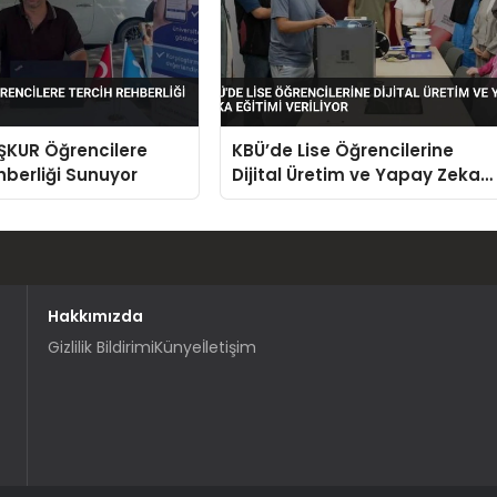
İŞKUR Öğrencilere
KBÜ’de Lise Öğrencilerine
hberliği Sunuyor
Dijital Üretim ve Yapay Zeka
Eğitimi Veriliyor
Hakkımızda
Gizlilik Bildirimi
Künye
İletişim