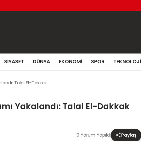
SIYASET
DÜNYA
EKONOMI
SPOR
TEKNOLOJI
landı: Talal El-Dakkak
amı Yakalandı: Talal El-Dakkak
0 Yorum Yapıldı
Paylaş