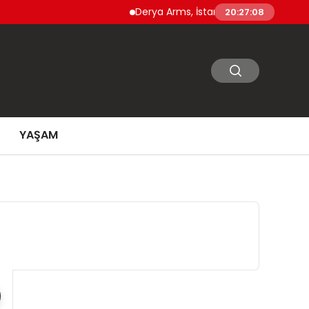
Derya Arms, İstanbul Prohunt 2026’da yeni 
20:27:09
YAŞAM