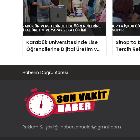
Karabük Üniversitesinde Lise
Sinop’ta 
Öğrencilerine Dijital Üretim ve
Tercih Re
Yapay Zeka Eğitimi
Haberin Doğru Adresi
Reklam & İşbirliği:
habersonuclari@gmail.com