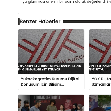
yargılanması önemli bir adım olarak değerlendiriliy
Benzer Haberler
Yuksekogretim Kurumu Dijital
YÖK Dijita
Donusum Icin Bilisim
Uzmanları 
Uzmanlari Yetistiriyor