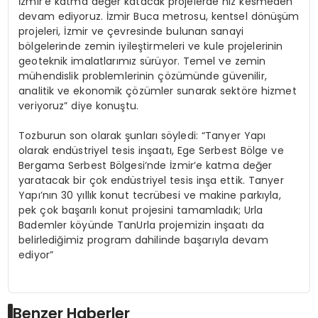
İzmir’e katma değer katacak projelerde hız kesmeden
devam ediyoruz. İzmir Buca metrosu, kentsel dönüşüm
projeleri, İzmir ve çevresinde bulunan sanayi
bölgelerinde zemin iyileştirmeleri ve kule projelerinin
geoteknik imalatlarımız sürüyor. Temel ve zemin
mühendislik problemlerinin çözümünde güvenilir,
analitik ve ekonomik çözümler sunarak sektöre hizmet
veriyoruz” diye konuştu.
Tozburun son olarak şunları söyledi: “Tanyer Yapı
olarak endüstriyel tesis inşaatı, Ege Serbest Bölge ve
Bergama Serbest Bölgesi’nde İzmir’e katma değer
yaratacak bir çok endüstriyel tesis inşa ettik. Tanyer
Yapı’nın 30 yıllık konut tecrübesi ve makine parkıyla,
pek çok başarılı konut projesini tamamladık; Urla
Bademler köyünde TanUrla projemizin inşaatı da
belirlediğimiz program dahilinde başarıyla devam
ediyor”
Benzer Haberler