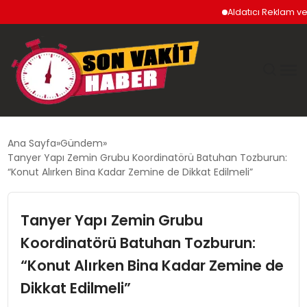
Aldatıcı Reklam ve Uyg
GÜNDEM
Ana Sayfa
Gündem
Tanyer Yapı Zemin Grubu Koordinatörü Batuhan Tozburun:
SIYASET
“Konut Alırken Bina Kadar Zemine de Dikkat Edilmeli”
DÜNYA
Tanyer Yapı Zemin Grubu
Koordinatörü Batuhan Tozburun:
EKONOMI
“Konut Alırken Bina Kadar Zemine de
SPOR
Dikkat Edilmeli”