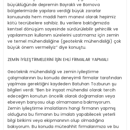
büyüklüğünde depremin Bayraklı ve Bornova
bölgelerimizde yapılara verdiği büyük zararlar
konusunda hem maddi hem manevi olarak hepimiz
kötü tecrübelere sahibiz. Bu verilere baktığımızda
kentsel dönüşüm sayesinde sürdürülebilir şehircilik ve
yapılarımızın kullanım sürelerini uzatmamız için zemin
ve temel mühendisliğine (geoteknik mühendisliği) çok
büyük önem vermeliyiz” diye konuştu.
ZEMİN İYİLEŞTİRMELERİNİ İŞİN EHLİ FİRMALAR YAPMALI
Geoteknik mühendisliği ve zemin iyileştirme
çalışmalarının bu konuda deneyimli firmalar tarafından
yaplması gerektiğini kaydeden Batuhan Tozburun şu
bilgileri verdi: “Ben bir inşaat mühendisi olarak tercih
edeceğim konutun öncelik olarak doğramaları veya
ebeveyn banyosu olup olmamasına bakmıyorum.
Zemin iyileştirme imalatlarını hangi firmanın yapmış
olduğuna bu firmanın bu imalatı yapabilecek yeterli
bilgi birikimi veya ekipmanının olup olmadığına
bakıyorum. Bu konuda müteahhit firmalarımıza ve bu