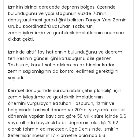
İzmir’in birinci derecede deprem bölgesi üzerinde
bulunduğunu ve yapı stoğunun yüzde 70’inin
dönüştürülmesi gerektiğini belirten Tanyer Yapı Zemin
Grubu Koordinatörü Batuhan Tozburun,
zemin iyileştirme ve geoteknik imalatlarının önemine
dikkat çekti.
İzmir’de aktif fay hatlarının bulunduğunu ve deprem
tehlikesinin güncelliğini koruduğunu dile getiren
Tozburun, konut satın alırken en az binalar kadar
zemin sağlamlığının da kontrol edilmesi gerektiğini
söyledi.
Kentsel dönüşümde sürdürülebilir şehir plancılığı için
zemin iyileştirme ve geoteknik imalatlarının
önemini vurgulayan Batuhan Tozburun, “İzmir ve
bölgesinde tarihsel dönem ve 20’nci yüzyıldaki aletsel
dönemle yapılan kayıtlara göre 50 yıllık süre içinde 6,6
veya altında büyüklükte bir depremin olasılığı % 92
olarak tahmin edilmektedir. Ege Denizi’nde, İzmir’in
Seferihisar ilçesinin 17 kilometre açığında 6,6