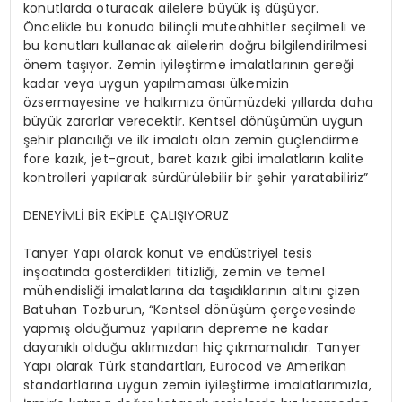
konutlarda oturacak ailelere büyük iş düşüyor.
Öncelikle bu konuda bilinçli müteahhitler seçilmeli ve
bu konutları kullanacak ailelerin doğru bilgilendirilmesi
önem taşıyor. Zemin iyileştirme imalatlarının gereği
kadar veya uygun yapılmaması ülkemizin
özsermayesine ve halkımıza önümüzdeki yıllarda daha
büyük zararlar verecektir. Kentsel dönüşümün uygun
şehir plancılığı ve ilk imalatı olan zemin güçlendirme
fore kazık, jet-grout, baret kazık gibi imalatların kalite
kontrolleri yapılarak sürdürülebilir bir şehir yaratabiliriz”
DENEYİMLİ BİR EKİPLE ÇALIŞIYORUZ
Tanyer Yapı olarak konut ve endüstriyel tesis
inşaatında gösterdikleri titizliği, zemin ve temel
mühendisliği imalatlarına da taşıdıklarının altını çizen
Batuhan Tozburun, “Kentsel dönüşüm çerçevesinde
yapmış olduğumuz yapıların depreme ne kadar
dayanıklı olduğu aklımızdan hiç çıkmamalıdır. Tanyer
Yapı olarak Türk standartları, Eurocod ve Amerikan
standartlarına uygun zemin iyileştirme imalatlarımızla,