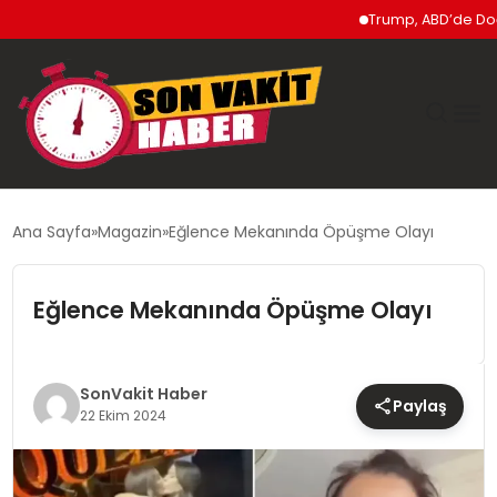
Trump, ABD’de Doğumla
GÜNDEM
Ana Sayfa
Magazin
Eğlence Mekanında Öpüşme Olayı
SIYASET
Eğlence Mekanında Öpüşme Olayı
DÜNYA
EKONOMI
SonVakit Haber
Paylaş
22 Ekim 2024
SPOR