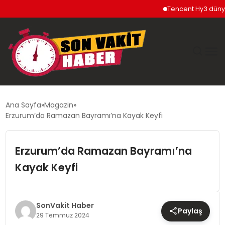
Tencent Hy3 dünya ge
GÜNDEM
Ana Sayfa
Magazin
Erzurum’da Ramazan Bayramı’na Kayak Keyfi
SIYASET
Erzurum’da Ramazan Bayramı’na
DÜNYA
Kayak Keyfi
EKONOMI
SPOR
SonVakit Haber
Paylaş
29 Temmuz 2024