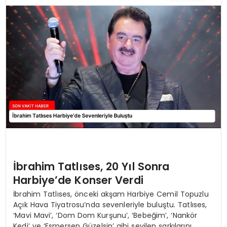
TEKNOLOJI
YAŞAM
İbrahim Tatlıses, 20 Yıl Sonra
Harbiye’de Konser Verdi
İbrahim Tatlıses, önceki akşam Harbiye Cemil Topuzlu
Açık Hava Tiyatrosu’nda sevenleriyle buluştu. Tatlıses,
‘Mavi Mavi’, ‘Dom Dom Kurşunu’, ‘Bebeğim’, ‘Nankör
Kedi’ ve ‘Esmersen Güzelsin’ gibi sevilen şarkılarını