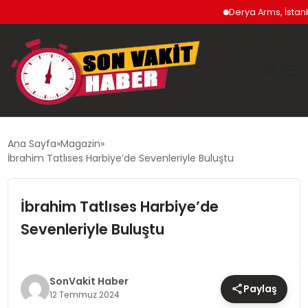
Derya Arms, İstanbul P
GÜNDEM
Ana Sayfa
Magazin
İbrahim Tatlıses Harbiye’de Sevenleriyle Buluştu
SIYASET
İbrahim Tatlıses Harbiye’de
DÜNYA
Sevenleriyle Buluştu
EKONOMI
SPOR
SonVakit Haber
Paylaş
12 Temmuz 2024