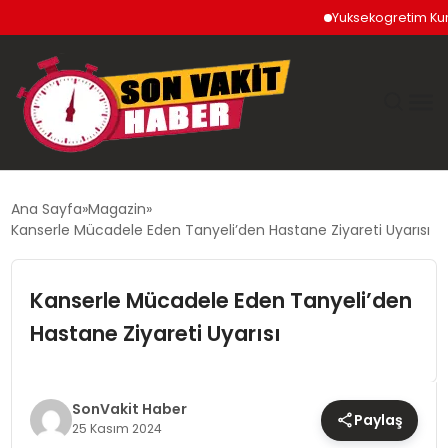
Yuksekogretim Kurumu Di
GÜNDEM
Ana Sayfa
Magazin
Kanserle Mücadele Eden Tanyeli’den Hastane Ziyareti Uyarısı
SIYASET
Kanserle Mücadele Eden Tanyeli’den
DÜNYA
Hastane Ziyareti Uyarısı
EKONOMI
SPOR
SonVakit Haber
Paylaş
25 Kasım 2024