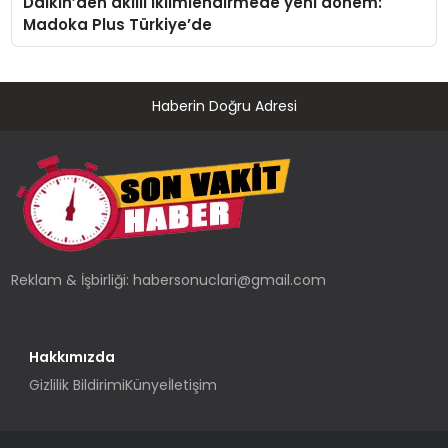
Daikin’den akıllı iklimlendirmede yeni dönem:
Madoka Plus Türkiye’de
Haberin Doğru Adresi
Reklam & İşbirliği:
habersonuclari@gmail.com
Hakkımızda
Gizlilik Bildirimi
Künye
İletişim