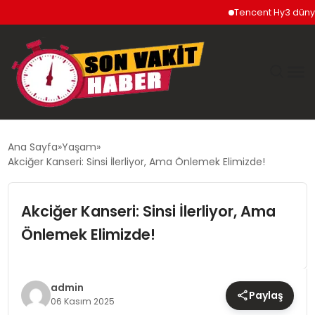
Tencent Hy3 dünya ge
GÜNDEM
Ana Sayfa
Yaşam
Akciğer Kanseri: Sinsi İlerliyor, Ama Önlemek Elimizde!
SIYASET
Akciğer Kanseri: Sinsi İlerliyor, Ama
DÜNYA
Önlemek Elimizde!
EKONOMI
SPOR
admin
Paylaş
06 Kasım 2025