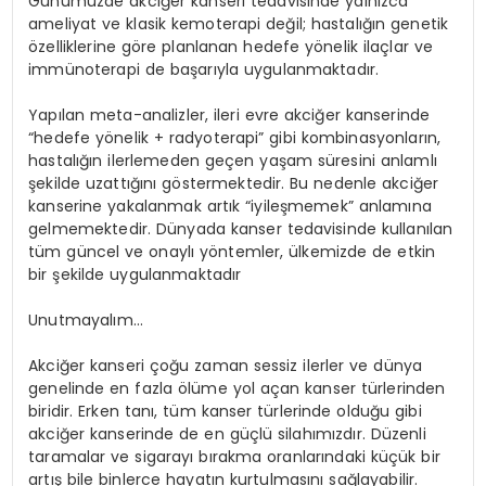
Günümüzde akciğer kanseri tedavisinde yalnızca
ameliyat ve klasik kemoterapi değil; hastalığın genetik
özelliklerine göre planlanan hedefe yönelik ilaçlar ve
immünoterapi de başarıyla uygulanmaktadır.
Yapılan meta-analizler, ileri evre akciğer kanserinde
“hedefe yönelik + radyoterapi” gibi kombinasyonların,
hastalığın ilerlemeden geçen yaşam süresini anlamlı
şekilde uzattığını göstermektedir. Bu nedenle akciğer
kanserine yakalanmak artık “iyileşmemek” anlamına
gelmemektedir. Dünyada kanser tedavisinde kullanılan
tüm güncel ve onaylı yöntemler, ülkemizde de etkin
bir şekilde uygulanmaktadır
Unutmayalım…
Akciğer kanseri çoğu zaman sessiz ilerler ve dünya
genelinde en fazla ölüme yol açan kanser türlerinden
biridir. Erken tanı, tüm kanser türlerinde olduğu gibi
akciğer kanserinde de en güçlü silahımızdır. Düzenli
taramalar ve sigarayı bırakma oranlarındaki küçük bir
artış bile binlerce hayatın kurtulmasını sağlayabilir.