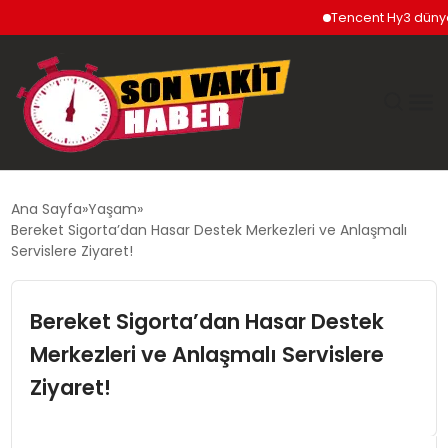
Tencent Hy3 dünya ge
GÜNDEM
Ana Sayfa
Yaşam
Bereket Sigorta’dan Hasar Destek Merkezleri ve Anlaşmalı
SIYASET
Servislere Ziyaret!
DÜNYA
Bereket Sigorta’dan Hasar Destek
Merkezleri ve Anlaşmalı Servislere
EKONOMI
Ziyaret!
SPOR