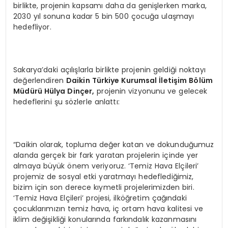
birlikte, projenin kapsamı daha da genişlerken marka,
2030 yıl sonuna kadar 5 bin 500 çocuğa ulaşmayı
hedefliyor.
Sakarya’daki açılışlarla birlikte projenin geldiği noktayı
değerlendiren
Daikin Türkiye Kurumsal İletiş
im B
ö
lü
m
M
üdürü Hülya Dinç
er,
projenin vizyonunu ve gelecek
hedeflerini şu sözlerle anlattı:
“Daikin olarak, topluma değer katan ve dokunduğumuz
alanda gerçek bir fark yaratan projelerin içinde yer
almaya büyük önem veriyoruz. ‘Temiz Hava Elçileri’
projemiz de sosyal etki yaratmayı hedeflediğimiz,
bizim için son derece kıymetli projelerimizden biri.
‘Temiz Hava Elçileri’ projesi, ilköğretim çağındaki
çocuklarımızın temiz hava, iç ortam hava kalitesi ve
iklim değişikliği konularında farkındalık kazanmasını