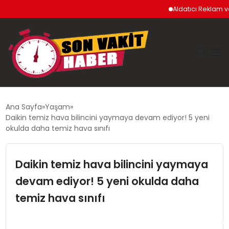
Aldatıcı Reklam ve Uyg
GÜNDEM
Ana Sayfa
Yaşam
Daikin temiz hava bilincini yaymaya devam ediyor! 5 yeni
SIYASET
okulda daha temiz hava sınıfı
DÜNYA
Daikin temiz hava bilincini yaymaya
devam ediyor! 5 yeni okulda daha
EKONOMI
temiz hava sınıfı
SPOR