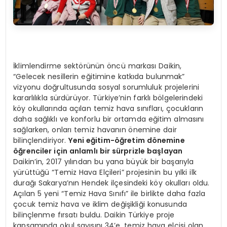
İklimlendirme sektörünün öncü markası Daikin,
“Gelecek nesillerin eğitimine katkıda bulunmak”
vizyonu doğrultusunda sosyal sorumluluk projelerini
kararlılıkla sürdürüyor. Türkiye’nin farklı bölgelerindeki
köy okullarında açılan temiz hava sınıfları, çocukların
daha sağlıklı ve konforlu bir ortamda eğitim almasını
sağlarken, onları temiz havanın önemine dair
bilinçlendiriyor.
Yeni eğitim-öğretim d
ö
nemine
öğrenciler için anlamlı bir sürprizle başlayan
Daikin’in, 2017 yılından bu yana büyük bir başarıyla
yürüttüğü “Temiz Hava Elçileri” projesinin bu yılki ilk
durağı Sakarya’nın Hendek ilçesindeki köy okulları oldu.
Açılan 5 yeni “Temiz Hava Sınıfı” ile birlikte daha fazla
çocuk temiz hava ve iklim değişikliği konusunda
bilinçlenme fırsatı buldu. Daikin Türkiye proje
kapsamında okul sayısını 34’e, temiz hava elçisi olan