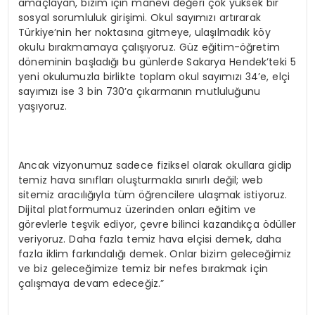
amaçlayan, bizim için manevi değeri çok yüksek bir
sosyal sorumluluk girişimi. Okul sayımızı artırarak
Türkiye’nin her noktasına gitmeye, ulaşılmadık köy
okulu bırakmamaya çalışıyoruz. Güz eğitim-öğretim
döneminin başladığı bu günlerde Sakarya Hendek’teki 5
yeni okulumuzla birlikte toplam okul sayımızı 34’e, elçi
sayımızı ise 3 bin 730’a çıkarmanın mutluluğunu
yaşıyoruz.
Ancak vizyonumuz sadece fiziksel olarak okullara gidip
temiz hava sınıfları oluşturmakla sınırlı değil; web
sitemiz aracılığıyla tüm öğrencilere ulaşmak istiyoruz.
Dijital platformumuz üzerinden onları eğitim ve
görevlerle teşvik ediyor, çevre bilinci kazandıkça ödüller
veriyoruz. Daha fazla temiz hava elçisi demek, daha
fazla iklim farkındalığı demek. Onlar bizim geleceğimiz
ve biz geleceğimize temiz bir nefes bırakmak için
çalışmaya devam edeceğiz.”