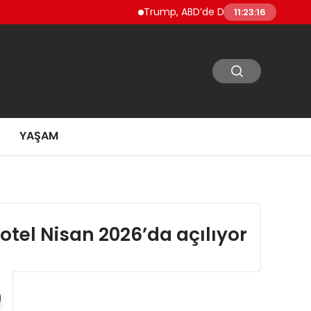
Trump, ABD’de Doğumla Vatandaşlık ve ‘Doğ
11:23:17
YAŞAM
otel Nisan 2026’da açılıyor