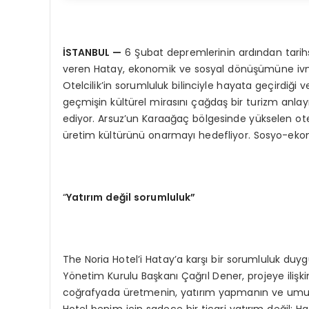
İ
STANBUL
—
6 Şubat depremlerinin ardından tarih
veren Hatay, ekonomik ve sosyal dönüşümüne ivme 
Otelcilik’in sorumluluk bilinciyle hayata geçirdiği
geçmişin kültürel mirasını çağdaş bir turizm anla
ediyor. Arsuz’un Karaağaç bölgesinde yükselen otel, 
üretim kültürünü onarmayı hedefliyor. Sosyo-ekon
“
Yat
ı
r
ı
m de
ğ
il sorumluluk
”
The Noria Hotel’i Hatay’a karşı bir sorumluluk duy
Yönetim Kurulu Başkanı Çağrıl Dener, projeye iliş
coğrafyada üretmenin, yatırım yapmanın ve umut
Hotel benim için sadece bir ticari yatırım değil; 