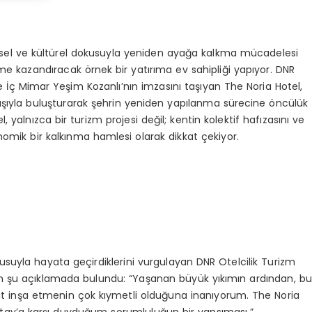
sel ve kültürel dokusuyla yeniden ayağa kalkma mücadelesi
kazandıracak örnek bir yatırıma ev sahipliği yapıyor. DNR
 ve İç Mimar Yeşim Kozanlı’nın imzasını taşıyan The Noria Hotel,
yışıyla buluşturarak şehrin yeniden yapılanma sürecine öncülük
yalnızca bir turizm projesi değil; kentin kolektif hafızasını ve
omik bir kalkınma hamlesi olarak dikkat çekiyor.
gusuyla hayata geçirdiklerini vurgulayan DNR Otelcilik Turizm
kin şu açıklamada bulundu: “Yaşanan büyük yıkımın ardından, bu
 inşa etmenin çok kıymetli olduğuna inanıyorum. The Noria
Hatay’a karşı duyduğum sorumluluğun bir yansıması.”