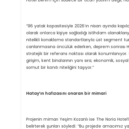
“96 yatak kapasitesiyle 2026’ın nisan ayında kapıl
olarak onlarca kişiye sağladığı istihdam olanakları
nitelikli konaklama standartlarıyla üst segment tu
canlanmasına öncülük ederken, deprem sonrası Ha
stratejik bir referans noktası olarak konumlanıyor.
girişim, kent binalarının yanı sıra; ekonomik, sosya
somut bir kanıtı niteliğini taşıyor.”
Hatay
’ı
n haf
ı
zas
ı
n
ı
onaran bir mimari
Projenin mimarı Yeşim Kozanlı ise The Noria Hotel’i
belirterek şunları söyledi: “Bu projede amacımız ya