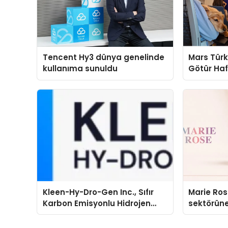
Tencent Hy3 dünya genelinde
Mars Türk
kullanıma sunuldu
Götür Haf
Kleen-Hy-Dro-Gen Inc., Sıfır
Marie Ro
Karbon Emisyonlu Hidrojen
sektörüne
Isıtma Teknolojisinde ISO ve
TSSA Düzenleyici Onaylarını