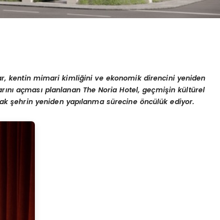
ar, kentin mimari kimli
ğ
ini ve ekonomik direncini yeniden
ar
ı
n
ı
a
ç
mas
ı
planlanan The Noria Hotel, ge
ç
mi
ş
in k
ü
lt
ü
rel
rak
ş
ehrin yeniden yap
ı
lanma s
ü
recine
ö
nc
ü
l
ü
k ediyor.