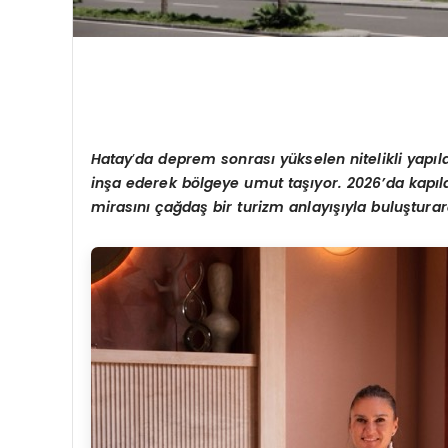
Hatay
’
da deprem sonras
ı
y
ü
kselen nitelikli yap
ı
l
in
ş
a ederek b
ö
lgeye umut ta
şı
yor. 2026
’
da kap
ı
l
miras
ı
n
ı ç
a
ğ
da
ş
bir turizm anlay
ışı
yla bulu
ş
tura