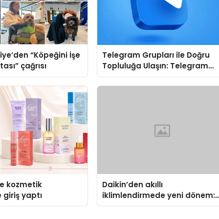
iye’den “Köpeğini İşe
Telegram Grupları ile Doğru
tası” çağrısı
Topluluğa Ulaşın: Telegram
Gruplarında Aradığınız Konuy
Bulun
se kozmetik
Daikin’den akıllı
 giriş yaptı
iklimlendirmede yeni dönem:
Madoka Plus Türkiye’de