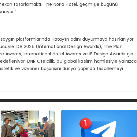
r mekan tasarlamaktı. The Noria Hotel, geçmişle bugünü
unuyor.”
saygın platformlarında Hatay’ın adını duyurmaya hazırlanıyor.
cüyle IDA 2026 (International Design Awards), The Plan
re Awards, International Hotel Awards ve iF Design Awards gibi
hedefleniyor. DNR Otelcilik, bu global katılım hamlesiyle yalnızca
 estetik ve vizyoner başarısını dünya çapında tescillemeyi