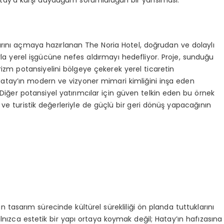
arını açmaya hazırlanan The Noria Hotel, doğrudan ve dolaylı
yla yerel işgücüne nefes aldırmayı hedefliyor. Proje, sunduğu
rizm potansiyelini bölgeye çekerek yerel ticaretin
tay’ın modern ve vizyoner mimari kimliğini inşa eden
 Diğer potansiyel yatırımcılar için güven telkin eden bu örnek
l ve turistik değerleriyle de güçlü bir geri dönüş yapacağının
n tasarım sürecinde kültürel sürekliliği ön planda tuttuklarını
lnızca estetik bir yapı ortaya koymak değil; Hatay’ın hafızasına