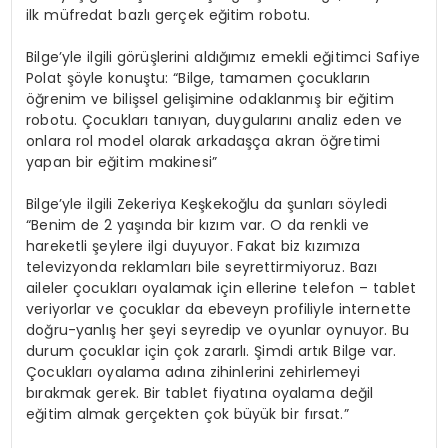
ilk müfredat bazlı gerçek eğitim robotu.
Bilge’yle ilgili görüşlerini aldığımız emekli eğitimci Safiye
Polat şöyle konuştu: “Bilge, tamamen çocukların
öğrenim ve bilişsel gelişimine odaklanmış bir eğitim
robotu. Çocukları tanıyan, duygularını analiz eden ve
onlara rol model olarak arkadaşça akran öğretimi
yapan bir eğitim makinesi”
Bilge’yle ilgili Zekeriya Keşkekoğlu da şunları söyledi
“Benim de 2 yaşında bir kızım var. O da renkli ve
hareketli şeylere ilgi duyuyor. Fakat biz kızımıza
televizyonda reklamları bile seyrettirmiyoruz. Bazı
aileler çocukları oyalamak için ellerine telefon – tablet
veriyorlar ve çocuklar da ebeveyn profiliyle internette
doğru-yanlış her şeyi seyredip ve oyunlar oynuyor. Bu
durum çocuklar için çok zararlı. Şimdi artık Bilge var.
Çocukları oyalama adına zihinlerini zehirlemeyi
bırakmak gerek. Bir tablet fiyatına oyalama değil
eğitim almak gerçekten çok büyük bir fırsat.”