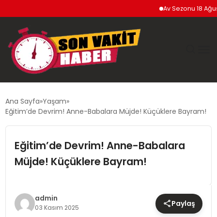
Av Sezonu 18 Ağustos’
GÜNDEM
Ana Sayfa
Yaşam
Eğitim’de Devrim! Anne-Babalara Müjde! Küçüklere Bayram!
SIYASET
Eğitim’de Devrim! Anne-Babalara
DÜNYA
Müjde! Küçüklere Bayram!
EKONOMI
SPOR
admin
Paylaş
03 Kasım 2025