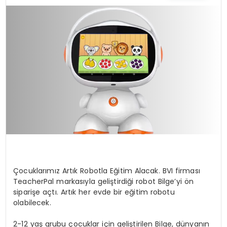
TEKNOLOJI
YAŞAM
Çocuklarımız Artık Robotla Eğitim Alacak. BVI firması
TeacherPal markasıyla geliştirdiği robot Bilge’yi ön
siparişe açtı. Artık her evde bir eğitim robotu
olabilecek.
2-12 yaş grubu çocuklar için geliştirilen Bilge, dünyanın