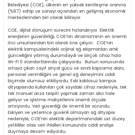
Belediyesi (COE), ülkenin en yüksek kentleşme oranına
(%97) sahip ve sanayi açısından en gelişmiş ekonomik
merkezlerinden biri olarak biliniyor.
COE, dijital dönüşüm sürecini hızlandırıyor. Elektrik
enerjisinin güvenilirliği, COE’nin dinamizminin en önemli
itici unsurlarından biri olarak öne çıkıyor. COE’nin
elektrik kampüslerindeki orijinal ağ ekipmanları artık
güncelliğini yitirmiş durumdaydı ve birçok cihaz hala
Wi-Fi 5 standartlarında çalışıyordu. Bunun sonucunda
ortaya çıkan zayıf sinyal gücü ve sınırlı kapsama alanı,
personel verimliliğini ve genel ağ deneyimini ciddi
biçimde olumsuz etkiliyordu. Eski kablosuz kampüs
altyapısında kullanılan çok sayıdaki cihaz nedeniyle, tek
tek manuel arıza tespiti yapmak zaman alıcı hale
geliyor ve işletme maliyetlerini önemli ölçüde
artırıyordu. Veri güvenliği de önemli bir sorundu.
Eskiyen ve yeterince güvenli olmayan ağ altyapısı
nedeniyle, COE’nin elektrik departmanındaki üst düzey
yetkililer olası veri ihlalleri konusunda ciddi endişe
duymaya devam ediyordu.