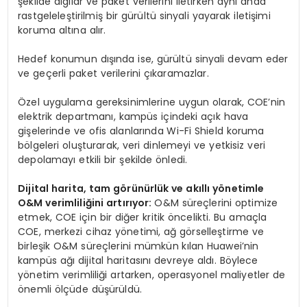
şekilde algılar ve paket verilerini iletirken aynı anda
rastgeleleştirilmiş bir gürültü sinyali yayarak iletişimi
koruma altına alır.
Hedef konumun dışında ise, gürültü sinyali devam eder
ve geçerli paket verilerini çıkaramazlar.
Özel uygulama gereksinimlerine uygun olarak, COE’nin
elektrik departmanı, kampüs içindeki açık hava
gişelerinde ve ofis alanlarında Wi-Fi Shield koruma
bölgeleri oluşturarak, veri dinlemeyi ve yetkisiz veri
depolamayı etkili bir şekilde önledi.
Dijital harita, tam görünürlük ve akıllı yönetimle
O&M verimliliğini artırıyor:
O&M süreçlerini optimize
etmek, COE için bir diğer kritik öncelikti. Bu amaçla
COE, merkezi cihaz yönetimi, ağ görselleştirme ve
birleşik O&M süreçlerini mümkün kılan Huawei’nin
kampüs ağı dijital haritasını devreye aldı. Böylece
yönetim verimliliği artarken, operasyonel maliyetler de
önemli ölçüde düşürüldü.