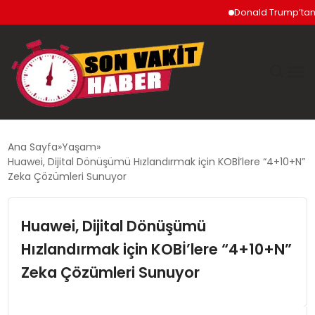
Donald Trump’tan İran’a 
GÜNDEM
Ana Sayfa
Yaşam
Huawei, Dijital Dönüşümü Hızlandırmak için KOBİ’lere “4+10+N”
SIYASET
Zeka Çözümleri Sunuyor
DÜNYA
Huawei, Dijital Dönüşümü
Hızlandırmak için KOBİ’lere “4+10+N”
EKONOMI
Zeka Çözümleri Sunuyor
SPOR