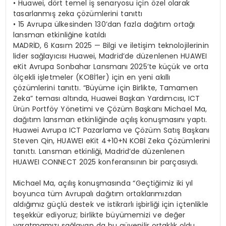
•
Huawei, dört temel iş senaryosu için özel olarak
tasarlanmış
zeka
çözümlerini tanıttı
•
15 Avrupa ülkesinden 130’dan fazla dağıtım ortağı
lansman etkinliğine katıldı
MADRİD, 6 Kasım 2025 — Bilgi ve iletişim teknolojilerinin
lider sağlayıcısı Huawei, Madrid’de düzenlenen HUAWEI
eKit Avrupa Sonbahar Lansmanı 2025’te küçük ve orta
ölçekli işletmeler (KOBİ’ler) için en yeni akıllı
çözümlerini tanıttı. “Büyüme için Birlikte, Tamamen
Zeka” teması altında, Huawei Başkan Yardımcısı, ICT
Ürün Portföy Yönetimi ve Çözüm Başkanı Michael Ma,
dağıtım lansman etkinliğinde açılış konuşmasını yaptı.
Huawei Avrupa ICT Pazarlama ve Çözüm Satış Başkanı
Steven Qin, HUAWEI eKit 4+10+N KOBİ Zeka Çözümlerini
tanıttı. Lansman etkinliği, Madrid’de düzenlenen
HUAWEI CONNECT 2025 konferansının bir parçasıydı.
Michael Ma, açılış konuşmasında “Geçtiğimiz iki yıl
boyunca tüm Avrupalı dağıtım ortaklarımızdan
aldığımız güçlü destek ve istikrarlı işbirliği için içtenlikle
teşekkür ediyoruz; birlikte büyümemizi ve değer
yaratmamızı sağlayan da bu güvenilir ortaklık oldu.