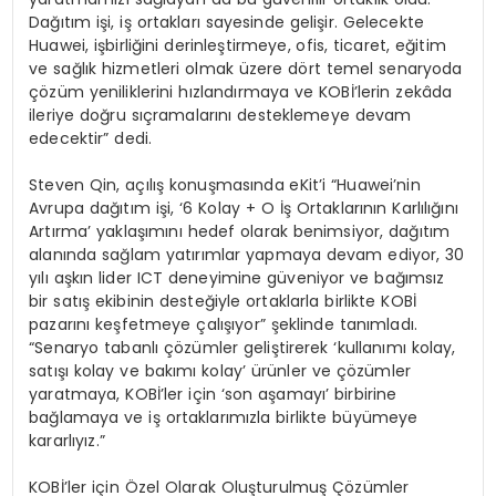
Dağıtım işi, iş ortakları sayesinde gelişir. Gelecekte
Huawei, işbirliğini derinleştirmeye, ofis, ticaret, eğitim
ve sağlık hizmetleri olmak üzere dört temel senaryoda
çözüm yeniliklerini hızlandırmaya ve KOBİ’lerin zekâda
ileriye doğru sıçramalarını desteklemeye devam
edecektir” dedi.
Steven Qin, açılış konuşmasında eKit’i “Huawei’nin
Avrupa dağıtım işi, ‘6 Kolay + O İş Ortaklarının Karlılığını
Artırma’ yaklaşımını hedef olarak benimsiyor, dağıtım
alanında sağlam yatırımlar yapmaya devam ediyor, 30
yılı aşkın lider ICT deneyimine güveniyor ve bağımsız
bir satış ekibinin desteğiyle ortaklarla birlikte KOBİ
pazarını keşfetmeye çalışıyor” şeklinde tanımladı.
“Senaryo tabanlı çözümler geliştirerek ‘kullanımı kolay,
satışı kolay ve bakımı kolay’ ürünler ve çözümler
yaratmaya, KOBİ’ler için ‘son aşamayı’ birbirine
bağlamaya ve iş ortaklarımızla birlikte büyümeye
kararlıyız.”
KOBİ’ler için Özel Olarak Oluşturulmuş Çözümler