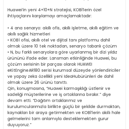
Huawei’in yeni 4+10+N stratejisi, KOBİ’lerin özel
ihtiyaçlarını karşılamayı amaçlamaktadır:
•
4 ana senaryo: akıllı ofis, akıllı işletme, akıllı eğitim ve
akıllı sağlık hizmetleri
•
KOBİ ofisi, akıllı otel ve dijital tanı platformu dahil
olmak üzere 10 tek noktadan, senaryo tabanlı çözüm
•
N, bu farklı senaryolara göre uyarlanmış bir dizi yıldız
ürününü ifade eder. Lansman etkinliğinde Huawei, bu
çözüm serisinin bir parçası olarak HUAWEI
eKitEngineAR180 serisi kurumsal düzeyde yönlendiriciler
ve yapay zeka özellikli yeni IdeaHubürünleri de dahil
olmak üzere 26 ürünü tanıttı.
Qin, konuşmasına, “Huawei karmaşıklığı üstlenir ve
sadeliği müşterilerine ve iş ortaklarına bırakır.” diye
devam etti. “Dağıtım ortaklarımız ve
kurulumcularımızla birlikte güçlü bir şekilde durmaktan,
kaynakları bir araya getirmekten ve KOBİ’lerin akıllı hale
gelmelerini tam anlamıyla desteklemekten gurur
duyuyoruz.”