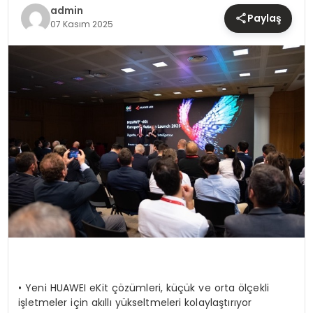
TEKNOLOJI
admin
Paylaş
07 Kasım 2025
YAŞAM
•
Yeni HUAWEI
eKit
çözümleri, küçük ve orta ölçekli
işletmeler için akıllı yükseltmeleri kolaylaştırıyor