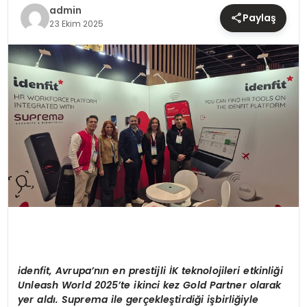
TEKNOLOJI
admin
Paylaş
23 Ekim 2025
YAŞAM
idenfit, Avrupa
’
nı
n en prestijli
İK teknolojileri etkinliğ
i
Unleash World 2025
’
te ikinci kez Gold Partner olarak
yer aldı. Suprema ile gerçekleştirdiğ
i i
şbirliğiyle