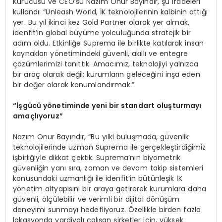
Kurucusu ve CEO’su Nazım Onur Bayındır, şu ifadeleri
kullandı: “Unleash World, İK teknolojilerinin kalbinin attığı
yer. Bu yıl ikinci kez Gold Partner olarak yer almak,
idenfit’in global büyüme yolculuğunda stratejik bir
adım oldu. Etkinliğe Suprema ile birlikte katılarak insan
kaynakları yönetimindeki güvenli, akıllı ve entegre
çözümlerimizi tanıttık. Amacımız, teknolojiyi yalnızca
bir araç olarak değil; kurumların geleceğini inşa eden
bir değer olarak konumlandırmak.”
“İşgücü y
ö
netiminde yeni bir standart oluşturmayı
amaçlıyoruz”
Nazım Onur Bayındır, “Bu yılki buluşmada, güvenlik
teknolojilerinde uzman Suprema ile gerçekleştirdiğimiz
işbirliğiyle dikkat çektik. Suprema’nın biyometrik
güvenliğin yanı sıra, zaman ve devam takip sistemleri
konusundaki uzmanlığı ile idenfit’in bütünleşik İK
yönetim altyapısını bir araya getirerek kurumlara daha
güvenli, ölçülebilir ve verimli bir dijital dönüşüm
deneyimi sunmayı hedefliyoruz. Özellikle birden fazla
lokasyonda vardiyalı çalışan şirketler için, yüksek