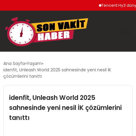
Tencent Hy3 dünya ge
GÜNDEM
Ana Sayfa
Yaşam
idenfit, Unleash World 2025 sahnesinde yeni nesil İK
SIYASET
çözümlerini tanıttı
DÜNYA
idenfit, Unleash World 2025
sahnesinde yeni nesil İK çözümlerini
EKONOMI
tanıttı
SPOR