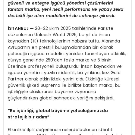
güvenli ve entegre işgücü y
ö
netimi çözümlerini
tanıtan marka, yeni nesil performans ve yapay zeka
destekli işe alım modüllerini de sahneye çıkardı.
İSTANBUL
—
20–22 Ekim 2025 tarihlerinde Paris’te
düzenlenen Unleash World 2025, bu yıl da insan
kaynakları (İK) teknolojilerinin nabzını tuttu. Alanında
Avrupa’nın en prestijli buluşmalarından biri olarak
geleceğin işgücü modelini yeniden tanımlayan etkinlik,
dünya genelinde 250’den fazla marka ve 5 binin
üzerinde profesyoneli buluşturdu. İnsan kaynakları ve
işgücü yönetimi yazılımı idenfit, bu yıl ikinci kez Gold
Partner olarak etkinlikteki yerini aldı. Etkinliğe küresel
güvenlik şirketi Suprema ile birlikte katılan marka, bu
işbirliğiyle uluslararası büyüme vizyonunu
güçlendirirken global sahnedeki varlığını pekiştirdi.
“
Bu işbirliğ
i, global b
üyüme yolculuğumuzda
stratejik bir adım”
Etkinlikle ilgili değerlendirmelerde bulunan idenfit