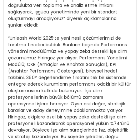
doğrulukta veri toplama ve analiz etme imkanı
sağlayarak, işgücü yönetiminde yeni bir standart
oluşturmayı amaçlıyoruz” diyerek açıklamalarına
şunları ekledi:
“Unleash World 2025’te yeni nesil çözümlerimizi de
tanıtma fırsatını bulduk. Bunların başında Performans
yönetimi modülümüz ve yapay zeka destekli işe alım
çözümümüz Hiringoz yer alıyor. Performans Yönetimi
Modülü; OKR (Amaçlar ve Anahtar Sonuçlar), KPI
(Anahtar Performans Göstergesi), bireysel hedef
takibini, 360° değerlendirme fırsatını tek bir sistemde
entegre ederek kurumların performans odaklı bir kültür
oluşturmasına katkıda bulunuyor. İşe alım
profesyonellerinin büyük bölümü zamanını
operasyonel işlere harcıyor. Oysa asıl değer, stratejik
kararlar ve aday deneyimine odaklanmakta yatıyor.
Hiringoz, ekiplere özel bir yapay zeka destekli işe alım
profesyoneli kazandırarak operasyonel yükün %74’ünü
devralıyor. Böylece işe alım süreçlerinde hız, objektiflik
ve strateji kazandırıyor. Bu sayede şirketler, doğru