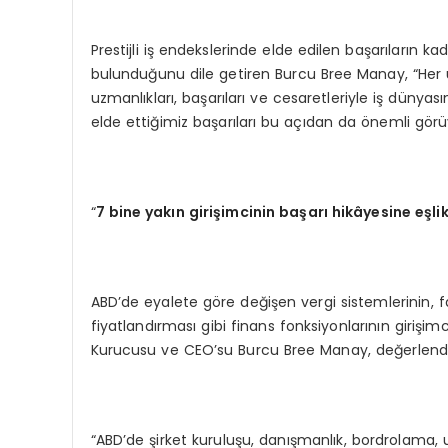
Prestijli iş endekslerinde elde edilen başarıların ka
bulunduğunu dile getiren Burcu Bree Manay, “Her ül
uzmanlıkları, başarıları ve cesaretleriyle iş dünyas
elde ettiğimiz başarıları bu açıdan da önemli görü
“
7 bine yakın girişimcinin başarı
hik
âyesine eşlik
ABD’de eyalete göre değişen vergi sistemlerinin, f
fiyatlandırması gibi finans fonksiyonlarının girişim
Kurucusu ve CEO’su Burcu Bree Manay, değerlendirm
“ABD’de şirket kuruluşu, danışmanlık, bordrolama, u