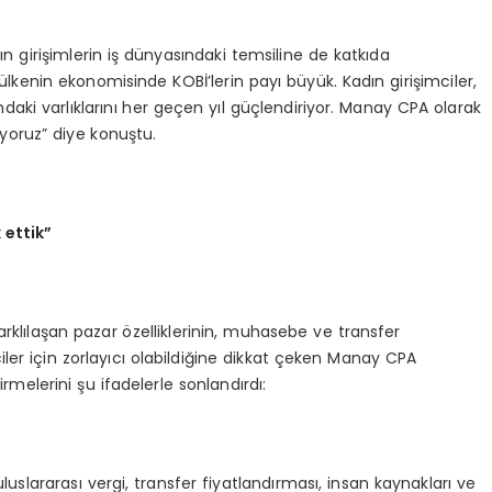
dın girişimlerin iş dünyasındaki temsiline de katkıda
kenin ekonomisinde KOBİ’lerin payı büyük. Kadın girişimciler,
ındaki varlıklarını her geçen yıl güçlendiriyor. Manay CPA olarak
yoruz” diye konuştu.
 ettik”
arklılaşan pazar özelliklerinin, muhasebe ve transfer
ciler için zorlayıcı olabildiğine dikkat çeken Manay CPA
elerini şu ifadelerle sonlandırdı:
luslararası vergi, transfer fiyatlandırması, insan kaynakları ve