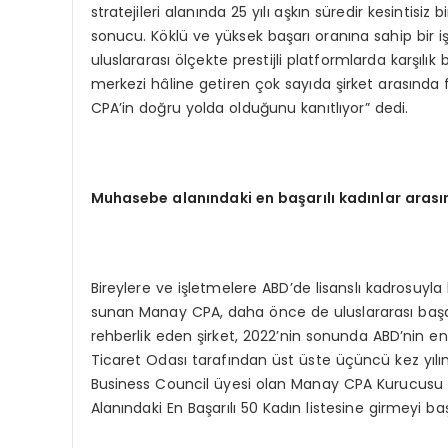
stratejileri alanında 25 yılı aşkın süredir kesinti
sonucu. Köklü ve yüksek başarı oranına sahip bir i
uluslararası ölçekte prestijli platformlarda karşılı
merkezi hâline getiren çok sayıda şirket arasında 
CPA’in doğru yolda olduğunu kanıtlıyor” dedi.
Muhasebe alanındaki en başarılı kadınlar arası
Bireylere ve işletmelere ABD’de lisanslı kadrosuyla 
sunan Manay CPA, daha önce de uluslararası başarı
rehberlik eden şirket, 2022’nin sonunda ABD’nin e
Ticaret Odası tarafından üst üste üçüncü kez yılın
Business Council üyesi olan Manay CPA Kurucusu
Alanındaki En Başarılı 50 Kadın listesine girmeyi ba