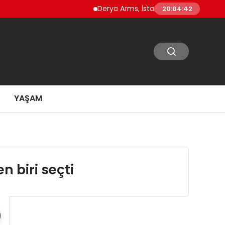
Derya Arms, İstanbul Prohunt 2026’da yeni ne
20:04:43
YAŞAM
n biri seçti