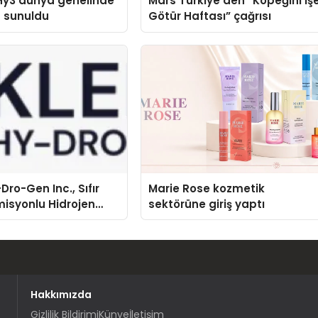
Hy3 dünya genelinde
Mars Türkiye’den “Köpeğini İş
a sunuldu
Götür Haftası” çağrısı
Dro-Gen Inc., Sıfır
Marie Rose kozmetik
isyonlu Hidrojen
sektörüne giriş yaptı
knolojisinde ISO ve
nleyici Onaylarını
Hakkımızda
Gizlilik Bildirimi
Künye
İletişim