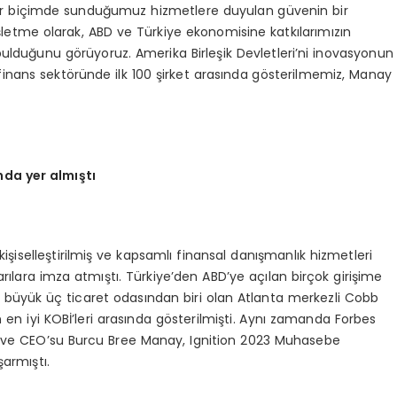
siz bir biçimde sunduğumuz hizmetlere duyulan güvenin bir
şletme olarak, ABD ve Türkiye ekonomisine katkılarımızın
k bulduğunu görüyoruz. Amerika Birleşik Devletleri’ni inovasyonun
finans sektöründe ilk 100 şirket arasında gösterilmemiz, Manay
nda yer almıştı
kişiselleştirilmiş ve kapsamlı finansal danışmanlık hizmetleri
lara imza atmıştı. Türkiye’den ABD’ye açılan birçok girişime
n büyük üç ticaret odasından biri olan Atlanta merkezli Cobb
 en iyi KOBİ’leri arasında gösterilmişti. Aynı zamanda Forbes
 ve CEO’su Burcu Bree Manay, Ignition 2023 Muhasebe
şarmıştı.