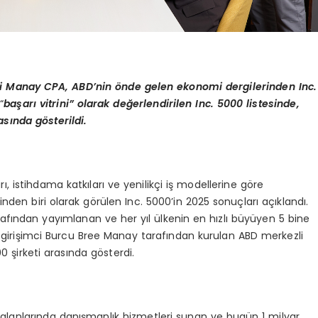
eti Manay CPA, ABD’nin
ö
nde gelen ekonomi dergilerinden Inc.
“
başarı vitrini” olarak değerlendirilen Inc. 5000 listesinde,
rasında g
ö
sterildi.
ı, istihdama katkıları ve yenilikçi iş modellerine göre
inden biri olarak görülen Inc. 5000’in 2025 sonuçları açıklandı.
afından yayımlanan ve her yıl ülkenin en hızlı büyüyen 5 bine
Türk girişimci Burcu Bree Manay tarafından kurulan ABD merkezli
 şirketi arasında gösterdi.
alanlarında danışmanlık hizmetleri sunan ve bugün 1 milyar