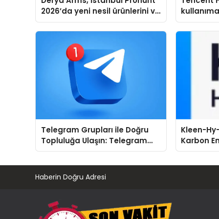
Derya Arms, İstanbul Prohunt
Tencent 
2026’da yeni nesil ürünlerini ve
kullanım
global marka vizyonunu
sergiledi
Telegram Grupları ile Doğru
Kleen-Hy-
Topluluğa Ulaşın: Telegram
Karbon Em
Gruplarında Aradığınız Konuyu
Isıtma Te
Bulun
TSSA Düze
Aldı
Haberin Doğru Adresi