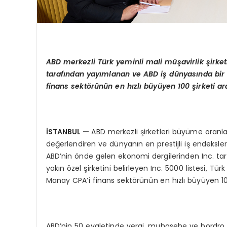
ABD merkezli Türk yeminli mali müşavirlik şirk
tarafından yayımlanan ve ABD iş dünyasında bir
finans sekt
ö
rünü
n en h
ızlı büyüyen 100 şirketi a
İSTANBUL
—
ABD merkezli şirketleri büyüme oranlar
değerlendiren ve dünyanın en prestijli iş endeksler
ABD’nin önde gelen ekonomi dergilerinden Inc. tar
yakın özel şirketini belirleyen Inc. 5000 listesi, 
Manay CPA’i finans sektörünün en hızlı büyüyen 100
ABD’nin 50 eyaletinde vergi, muhasebe ve bordro 