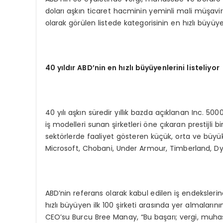
doları aşkın ticaret hacminin yeminli mali müşavir
olarak görülen listede kategorisinin en hızlı büyüye
40 yıldır ABD’nin en hızlı büyüyenlerini listeliyor
40 yılı aşkın süredir yıllık bazda açıklanan Inc. 500
iş modelleri sunan şirketleri öne çıkaran prestijli bir
sektörlerde faaliyet gösteren küçük, orta ve büyük 
Microsoft, Chobani, Under Armour, Timberland, Dyso
ABD’nin referans olarak kabul edilen iş endekslerin
hızlı büyüyen ilk 100 şirketi arasında yer almalar
CEO’su Burcu Bree Manay, “Bu başarı; vergi, muhase