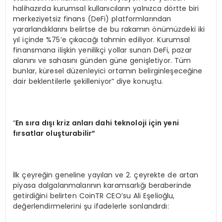
halihazırda kurumsal kullanıcıların yalnızca dörtte biri
merkeziyetsiz finans (DeFi) platformlarından
yararlandıklarını belirtse de bu rakamın önümüzdeki iki
yıl içinde %75’e çıkacağı tahmin ediliyor. Kurumsal
finansmana ilişkin yenilikçi yollar sunan DeFi, pazar
alanını ve sahasını günden güne genişletiyor. Tüm
bunlar, küresel düzenleyici ortamın belirginleşeceğine
dair beklentilerle şekilleniyor” diye konuştu.
“
En s
ı
ra d
ışı kriz anları dahi teknoloji için yeni
fırsatlar oluşturabilir”
İlk çeyreğin geneline yayılan ve 2. çeyrekte de artan
piyasa dalgalanmalarının karamsarlığı beraberinde
getirdiğini belirten CoinTR CEO’su Ali Eşelioğlu,
değerlendirmelerini şu ifadelerle sonlandırdı: