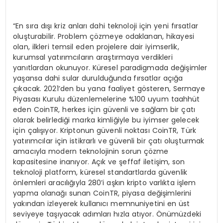
“En sıra dışı kriz anları dahi teknoloji için yeni fırsatlar
oluşturabilir. Problem çözmeye odaklanan, hikayesi
olan, ilkleri temsil eden projelere dair iyimserlik,
kurumsal yatırımcıların araştırmaya verdikleri
yanıtlardan okunuyor. Küresel paradigmada değişimler
yaşansa dahi sular durulduğunda fırsatlar açığa
çıkacak. 2021’den bu yana faaliyet gösteren, Sermaye
Piyasası Kurulu düzenlemelerine %100 uyum taahhüt
eden CoinTR, herkes için güvenli ve sağlam bir çatı
olarak belirlediği marka kimliğiyle bu iyimser gelecek
için çalışıyor. Kriptonun güvenli noktası CoinTR, Türk
yatırımcılar için istikrarlı ve güvenli bir çatı oluşturmak
amacıyla modern teknolojinin sorun çözme
kapasitesine inanıyor. Açık ve şeffaf iletişim, son
teknoloji platform, küresel standartlarda güvenlik
önlemleri aracılığıyla 280’i aşkın kripto varlıkta işlem
yapma olanağı sunan CoinTR, piyasa değişimlerini
yakından izleyerek kullanıcı memnuniyetini en üst
seviyeye taşıyacak adımları hızla atıyor. Önümüzdeki