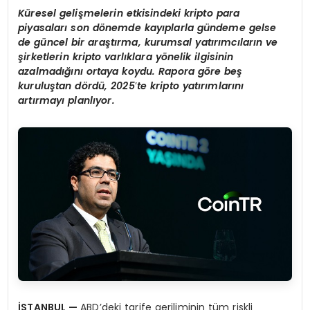
Küresel gelişmelerin etkisindeki kripto para
piyasaları
son d
ö
nemde kayıplarla gündeme gelse
de güncel bir araştırma, kurumsal yatırımcıların ve
şirketlerin kripto varlıklara y
ö
nelik ilgisinin
azalmadığını ortaya koydu. Rapora g
ö
re be
ş
kuruluştan d
ö
rdü, 2025
’
te kripto yatırımlarını
artırmayı planlıyor.
İSTANBUL
—
ABD’deki tarife geriliminin tüm riskli