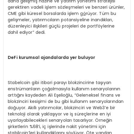
daha gelişmiş hazine ve yatırım yönetimi stratejisi
gerektiren vadeli işlem sözleşmeleri ve benzeri ürünler,
CME gibi küresel borsalarda işlem g
ö
rüyor. Tüm bu
gelişmeler, yatırımcıların potansiyeline inandıkları,
düzenleyici ilişkileri güçlü projeleri de portföylerine
dahil ediyor” dedi.
DeFi kurumsal ajandalarda yer buluyor
Stabelcoin gibi itibari parayı blokzincirine taşıyan
enstrümanların çoğalmasıyla kullanım senaryolarının
arttığını kaydeden Ali Eşelioğlu, “Geleneksel finans ve
blokzinciri kesişimi de bu gibi kullanım senaryolarından
doğuyor. Akıllı yatırımcılar, blokzinciri ve Web3’e bir
teknoloji olarak yaklaşıyor ve iş süreçlerine en iyi
uyarlayabilecekleri senaryoları tasarlıyor. Örneğin
şirketlerin %68’i, iç işlerinde nakit yönetimi için
stabilcoin’leri kullandıklarını söylüyor. Öte yandan