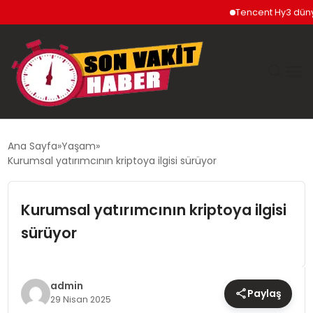
Tencent Hy3 dünya ge
GÜNDEM
Ana Sayfa
Yaşam
Kurumsal yatırımcının kriptoya ilgisi sürüyor
SIYASET
Kurumsal yatırımcının kriptoya ilgisi
DÜNYA
sürüyor
EKONOMI
SPOR
admin
Paylaş
29 Nisan 2025