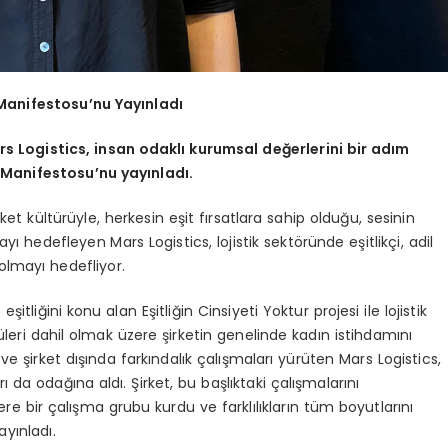
k Manifestosu’nu Yayınladı
ars Logistics, insan odaklı kurumsal değerlerini bir adım
ık Manifestosu’nu yayınladı.
rket kültürüyle, herkesin eşit fırsatlara sahip olduğu, sesinin
hedefleyen Mars Logistics, lojistik sektöründe eşitlikçi, adil
olmayı hedefliyor.
itliğini konu alan Eşitliğin Cinsiyeti Yoktur projesi ile lojistik
üleri dahil olmak üzere şirketin genelinde kadın istihdamını
 ve şirket dışında farkındalık çalışmaları yürüten Mars Logistics,
arı da odağına aldı. Şirket, bu başlıktaki çalışmalarını
 bir çalışma grubu kurdu ve farklılıkların tüm boyutlarını
yınladı.