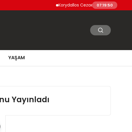
Korydallos Cezaevi’nde Türk Mahkumlar İsya
07:19:51
YAŞAM
u’nu Yayınladı