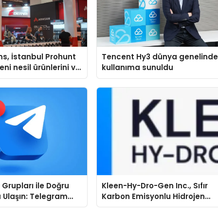
s, İstanbul Prohunt
Tencent Hy3 dünya genelind
ni nesil ürünlerini ve
kullanıma sunuldu
arka vizyonunu
Grupları ile Doğru
Kleen-Hy-Dro-Gen Inc., Sıfır
 Ulaşın: Telegram
Karbon Emisyonlu Hidrojen
da Aradığınız Konuyu
Isıtma Teknolojisinde ISO ve
TSSA Düzenleyici Onaylarını