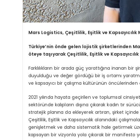
Mars Logistics, Çeşitlilik, Eşitlik ve Kapsayıcılı
Türkiye’nin önde gelen lojistik şirketlerinden M
öteye taşıyarak Çeşitlilik, Eşitlik ve Kapsayıcıl
Farklılıkların bir arada güç yarattığına inanan bir şi
duyulduğu ve değer gördüğü bir iş ortamı yaratmayı 
ve kapsayıcı bir çalışma kültürünün öncülerinden 
2021 yılında hayata geçirilen ve toplumsal cinsiyet eş
sektöründe kalıpların dışına çıkarak kadın tır sürüc
stratejik planına da ekleyerek artıran, şirket içinde
Çeşitlilik, Eşitlik ve Kapsayıcılık alanındaki çalışmal
genişletmek ve daha sistematik hale getirmek üzere
kapsayan bir vizyonla yola çıkarak bir manifesto ya