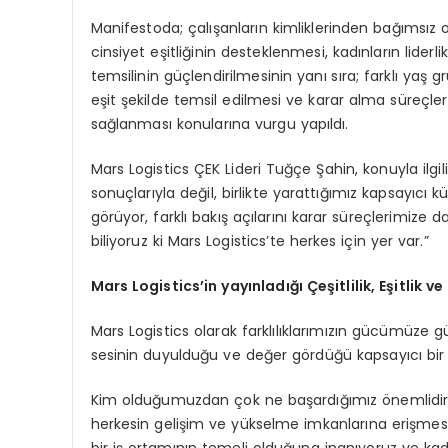
Manifestoda; çalışanların kimliklerinden bağımsız
cinsiyet eşitliğinin desteklenmesi, kadınların liderl
temsilinin güçlendirilmesinin yanı sıra; farklı yaş gru
eşit şekilde temsil edilmesi ve karar alma süreçlerin
sağlanması konularına vurgu yapıldı.
Mars Logistics ÇEK Lideri Tuğçe Şahin, konuyla ilgili
sonuçlarıyla değil, birlikte yarattığımız kapsayıcı kü
görüyor, farklı bakış açılarını karar süreçlerimize
biliyoruz ki Mars Logistics’te herkes için yer var.”
Mars Logistics’in yayınladığı Çeşitlilik, Eşitlik 
Mars Logistics olarak farklılıklarımızın gücümüze g
sesinin duyulduğu ve değer gördüğü kapsayıcı bir
Kim olduğumuzdan çok ne başardığımız önemlidir; ı
herkesin gelişim ve yükselme imkanlarına erişmesini
bir iş ortamının temeli olduğuna inanıyoruz ve kadın