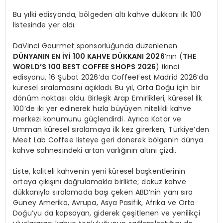
Bu yılki edisyonda, bölgeden altı kahve dükkanı ilk 100
listesinde yer aldı.
DaVinci Gourmet sponsorluğunda düzenlenen
DÜNYANIN EN İYİ 100 KAHVE DÜKKANI 2026
‘nın (
THE
WORLD’S 100 BEST COFFEE SHOPS 2026
) ikinci
edisyonu, 16 Şubat 2026’da CoffeeFest Madrid 2026’da
küresel sıralamasını açıkladı. Bu yıl, Orta Doğu için bir
dönüm noktası oldu. Birleşik Arap Emirlikleri, küresel İlk
100’de iki yer edinerek hızla büyüyen nitelikli kahve
merkezi konumunu güçlendirdi. Ayrıca Katar ve
Umman küresel sıralamaya ilk kez girerken, Türkiye’den
Meet Lab Coffee listeye geri dönerek bölgenin dünya
kahve sahnesindeki artan varlığının altını çizdi.
Liste, kaliteli kahvenin yeni küresel başkentlerinin
ortaya çıkışını doğrulamakla birlikte; dokuz kahve
dükkanıyla sıralamada başı çeken ABD’nin yanı sıra
Güney Amerika, Avrupa, Asya Pasifik, Afrika ve Orta
Doğu’yu da kapsayan, giderek çeşitlenen ve yenilikçi