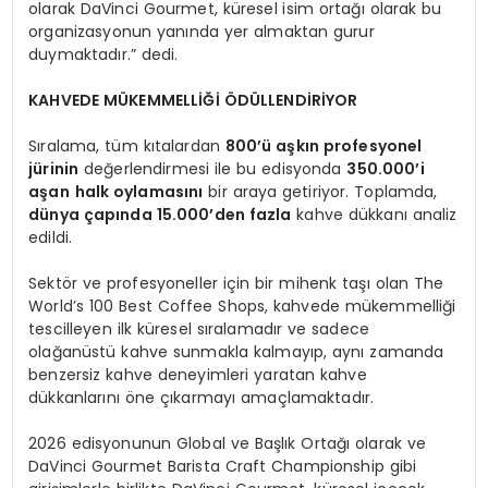
olarak DaVinci Gourmet, küresel isim ortağı olarak bu
organizasyonun yanında yer almaktan gurur
duymaktadır.” dedi.
KAHVEDE MÜKEMMELLİĞİ ÖDÜLLENDİRİYOR
Sıralama, tüm kıtalardan
800’ü aşkın profesyonel
jürinin
değerlendirmesi ile bu edisyonda
350.000’i
aşan
halk oylamasını
bir araya getiriyor. Toplamda,
dünya çapında 15.000’den fazla
kahve dükkanı analiz
edildi.
Sektör ve profesyoneller için bir mihenk taşı olan The
World’s 100 Best Coffee Shops, kahvede mükemmelliği
tescilleyen ilk küresel sıralamadır ve sadece
olağanüstü kahve sunmakla kalmayıp, aynı zamanda
benzersiz kahve deneyimleri yaratan kahve
dükkanlarını öne çıkarmayı amaçlamaktadır.
2026 edisyonunun Global ve Başlık Ortağı olarak ve
DaVinci Gourmet Barista Craft Championship gibi