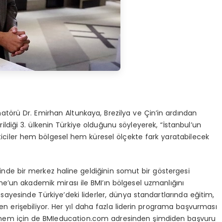
törü Dr. Emirhan Altunkaya, Brezilya ve Çin’in ardından
diği 3. ülkenin Türkiye olduğunu söyleyerek, “İstanbul’un
eticiler hem bölgesel hem küresel ölçekte fark yaratabilecek
inde bir merkez haline geldiğinin somut bir göstergesi
’un akademik mirası ile BMI’ın bölgesel uzmanlığını
 sayesinde Türkiye’deki liderler, dünya standartlarında eğitim,
den erişebiliyor. Her yıl daha fazla liderin programa başvurması
dönem için de BMIeducation.com adresinden şimdiden başvuru