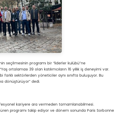
nin seçilmesinin programı bir “liderler kulübü”ne
ş ortalaması 39 olan katılımcıların 16 yıllık iş deneyimi var.
bi farklı sektörlerden yöneticiler aynı sınıfta buluşuyor. Bu
tama dönüştürüyor” dedi.
 profesyonel kariyere ara vermeden tamamlanabilmesi.
y süren programı takip ediyor ve dönem sonunda Paris Sorbonn