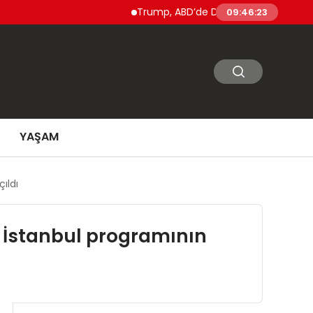
Trump, ABD’de Doğumla Vatandaşlık ve ‘Doğum T
09:46:25
YAŞAM
ıldı
 İstanbul programının