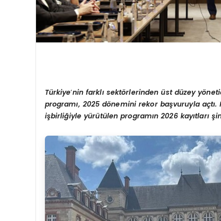
Türkiye
’
nin farklı sekt
ö
rlerinden ü
st d
üzey y
ö
neti
programı, 2025 d
ö
nemini rekor başvuruyla açtı
.
işbirliğiyle yürütülen programın 2026 kayıtları ş