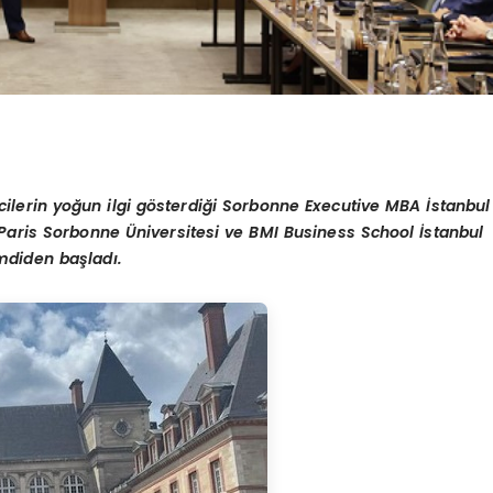
cilerin yoğun ilgi g
ö
sterdiğ
i Sorbonne Executive MBA
İstanbul
 Paris Sorbonne
Ü
niversitesi ve BMI Business School İstanbul
imdiden başladı.