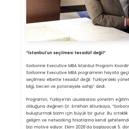
“İstanbul
’
un seçilmesi tesadü
f de
ğil”
Sorbonne Executive MBA İstanbul Program Koordina
Sorbonne Executive MBA programının hayata geçiril
seçilmesi elbette tesadüf değil. Türkiye’deki yön
bilgi, beceri ve potansiyele sahip” dedi.
Programın, Türkiye’nin uluslararası yönetim eğitim
olduğuna değinen Dr. Emirhan Altunkaya, “Sorbonne
buluşturmak bizim için büyük bir gurur. Bu ortaklık
gelişim ve networking fırsatlarına kendi şehirlerin
bizi motive ediyor. Ekim 2026’da başlayacak 5. 