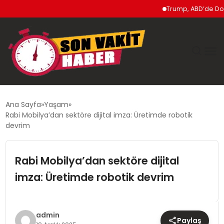
Trump, ABD’de Doğumla
GÜNDEM
Ana Sayfa
Yaşam
Rabi Mobilya’dan sektöre dijital imza: Üretimde robotik
SIYASET
devrim
DÜNYA
Rabi Mobilya’dan sektöre dijital
imza: Üretimde robotik devrim
EKONOMI
SPOR
admin
Paylaş