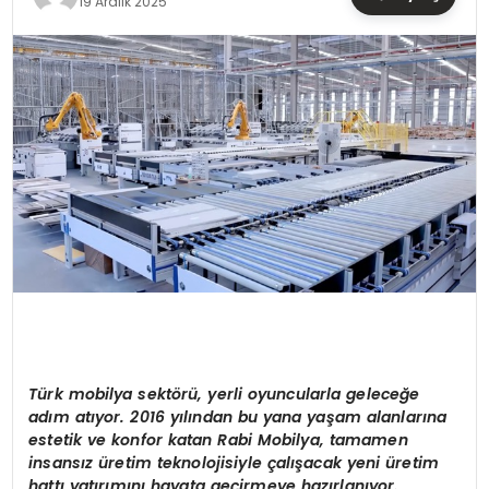
19 Aralık 2025
TEKNOLOJI
YAŞAM
Türk mobilya sekt
ö
rü, yerli oyuncularla geleceğe
adı
m at
ıyor. 2016 yılından bu yana yaşam alanlarına
estetik ve konfor katan Rabi Mobilya, tamamen
insansız üretim teknolojisiyle çalışacak yeni üretim
hattı yatırımını hayata geçirmeye hazı
rlan
ıyor.