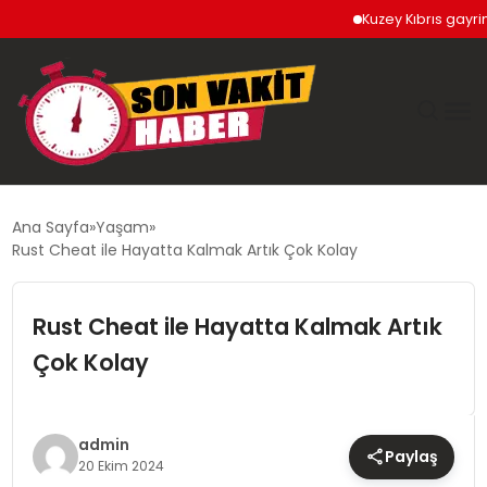
Kuzey Kıbrıs gayrimenk
GÜNDEM
Ana Sayfa
Yaşam
Rust Cheat ile Hayatta Kalmak Artık Çok Kolay
SIYASET
Rust Cheat ile Hayatta Kalmak Artık
DÜNYA
Çok Kolay
EKONOMI
SPOR
admin
Paylaş
20 Ekim 2024