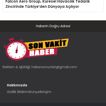
Falcon Aero Group, Küresel Havacılık Tedarik
Zincirinde Türkiye’den Dünyaya Açılıyor
Haberin Doğru Adresi
Reklam & İşbirliği:
habersonuclari@gmail.com
Hakkımızda
Gizlilik Bildirimi
Künye
İletişim