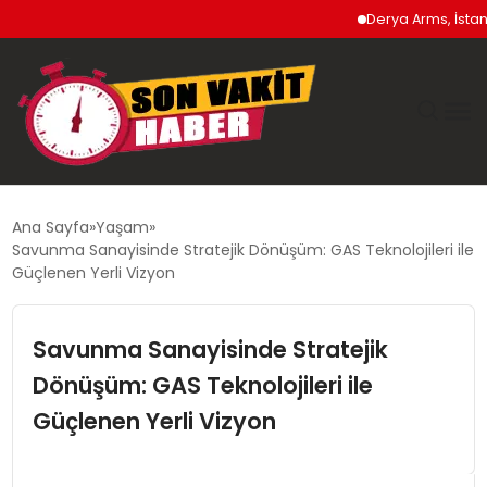
Derya Arms, İstanbul 
GÜNDEM
Ana Sayfa
Yaşam
Savunma Sanayisinde Stratejik Dönüşüm: GAS Teknolojileri ile
SIYASET
Güçlenen Yerli Vizyon
DÜNYA
Savunma Sanayisinde Stratejik
Dönüşüm: GAS Teknolojileri ile
EKONOMI
Güçlenen Yerli Vizyon
SPOR