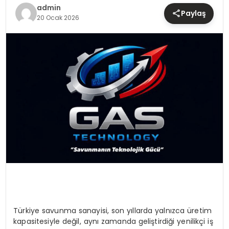
TEKNOLOJI
admin
Paylaş
20 Ocak 2026
YAŞAM
Türkiye savunma sanayisi, son yıllarda yalnızca üretim
kapasitesiyle değil, aynı zamanda geliştirdiği yenilikçi iş