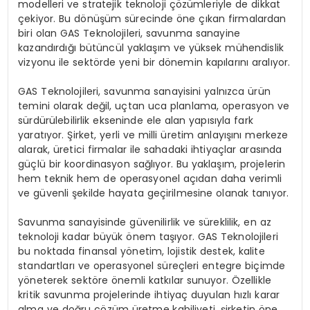
modelleri ve stratejik teknoloji çözümleriyle de dikkat
çekiyor. Bu dönüşüm sürecinde öne çıkan firmalardan
biri olan GAS Teknolojileri, savunma sanayine
kazandırdığı bütüncül yaklaşım ve yüksek mühendislik
vizyonu ile sektörde yeni bir dönemin kapılarını aralıyor.
GAS Teknolojileri, savunma sanayisini yalnızca ürün
temini olarak değil, uçtan uca planlama, operasyon ve
sürdürülebilirlik ekseninde ele alan yapısıyla fark
yaratıyor. Şirket, yerli ve milli üretim anlayışını merkeze
alarak, üretici firmalar ile sahadaki ihtiyaçlar arasında
güçlü bir koordinasyon sağlıyor. Bu yaklaşım, projelerin
hem teknik hem de operasyonel açıdan daha verimli
ve güvenli şekilde hayata geçirilmesine olanak tanıyor.
Savunma sanayisinde güvenilirlik ve süreklilik, en az
teknoloji kadar büyük önem taşıyor. GAS Teknolojileri
bu noktada finansal yönetim, lojistik destek, kalite
standartları ve operasyonel süreçleri entegre biçimde
yöneterek sektöre önemli katkılar sunuyor. Özellikle
kritik savunma projelerinde ihtiyaç duyulan hızlı karar
alma ve doğru çözüm üretme kabiliyeti, şirketin öne