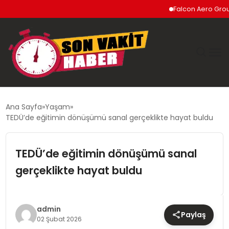
Falcon Aero Group, Küresel
GÜNDEM
Ana Sayfa
Yaşam
TEDÜ’de eğitimin dönüşümü sanal gerçeklikte hayat buldu
SIYASET
TEDÜ’de eğitimin dönüşümü sanal
DÜNYA
gerçeklikte hayat buldu
EKONOMI
SPOR
admin
Paylaş
02 Şubat 2026