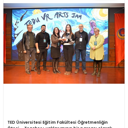
TEKNOLOJI
YAŞAM
TED
Ü
niversitesi Eğitim Fakültesi Öğretmenliğin