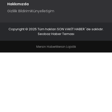
Hakkımızda
Gizlilik Bildirimi
Künye
İletişim
Copyright © 2025 Tüm hakları SON VAKİT HABER 'de saklıdır.
Seobaz Haber Teması
Mersin Haber
Mersin Lojistik