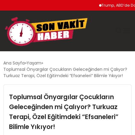
Trump, ABD’de Doğumla 
GÜNDEM
Ana Sayfa
Yaşam
Toplumsal Önyargılar Çocukların Geleceğinden mi Çalıyor?
SIYASET
Turkuaz Terapi, Özel Eğitimdeki “Efsaneleri” Bilimle Yıkıyor!
DÜNYA
Toplumsal Önyargılar Çocukların
Geleceğinden mi Çalıyor? Turkuaz
EKONOMI
Terapi, Özel Eğitimdeki “Efsaneleri”
SPOR
Bilimle Yıkıyor!