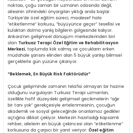
noktası, çoğu zaman bir uzmanın odasında değil,
ailesinin zihnindeki önyargıları yıktığı anda başlar.
Türkiye’de özel eğitim süreci, maalesef hala
“etiketlenme” korkusu, “büyüyünce geçer” tesellisi ve
kulaktan dolma yanlış bilgilerin gölgesinde kalıyor.
Ankara’nın gelişimsel dönüşüm merkezlerinden biri
olan
Turkuaz Terapi Özel Eğitim ve Rehabilitasyon
Merkezi
, toplumda kök salmış ve çocukların erken
müdahale şansını elinden alan 5 büyük yanlışı bilimsel
gerçeklerle gün yüzüne çıkarıyor.
“Beklemek, En Büyük Risk Faktörüdür”
Çocuk gelişiminde zamanın telafisi olmayan bir hazine
olduğunu vurgulayan Turkuaz Terapi uzmanları,
özellikle hafif düzeydeki gelişimsel gecikmelerin “ağır
bir tanı yok” gerekçesiyle ertelenmesinin, çocuğun
akademik ve sosyal geleceğinde onarılamaz gedikler
açtığına dikkat çekiyor. Merkezin hazırladığı kapsamlı
rehber, ailelerin en büyük çekincesi olan “etiketlenme”
korkusuna da çarpıcı bir yanıt veriyor:
Özel eğitim