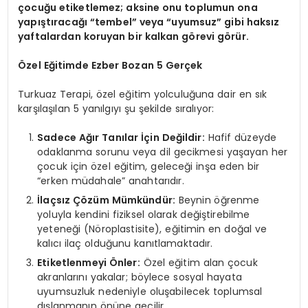
çocuğu etiketlemez; aksine onu toplumun ona
yapıştıracağı “tembel” veya “uyumsuz” gibi haksız
yaftalardan koruyan bir kalkan görevi görür.
Özel Eğitimde Ezber Bozan 5 Gerçek
Turkuaz Terapi, özel eğitim yolculuğuna dair en sık
karşılaşılan 5 yanılgıyı şu şekilde sıralıyor:
Sadece Ağır Tanılar İçin Değildir:
Hafif düzeyde
odaklanma sorunu veya dil gecikmesi yaşayan her
çocuk için özel eğitim, geleceği inşa eden bir
“erken müdahale” anahtarıdır.
İlaçsız Çözüm Mümkündür:
Beynin öğrenme
yoluyla kendini fiziksel olarak değiştirebilme
yeteneği (Nöroplastisite), eğitimin en doğal ve
kalıcı ilaç olduğunu kanıtlamaktadır.
Etiketlenmeyi Önler:
Özel eğitim alan çocuk
akranlarını yakalar; böylece sosyal hayata
uyumsuzluk nedeniyle oluşabilecek toplumsal
dışlanmanın önüne geçilir.