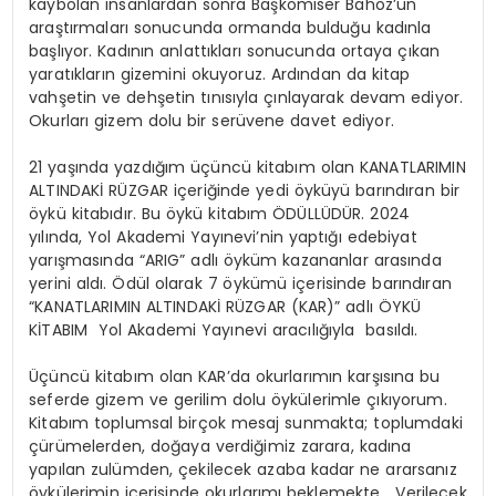
kaybolan insanlardan sonra Başkomiser Bahoz’un
araştırmaları sonucunda ormanda bulduğu kadınla
başlıyor. Kadının anlattıkları sonucunda ortaya çıkan
yaratıkların gizemini okuyoruz. Ardından da kitap
vahşetin ve dehşetin tınısıyla çınlayarak devam ediyor.
Okurları gizem dolu bir serüvene davet ediyor.
21 yaşında yazdığım üçüncü kitabım olan KANATLARIMIN
ALTINDAKİ RÜZGAR içeriğinde yedi öyküyü barındıran bir
öykü kitabıdır. Bu öykü kitabım ÖDÜLLÜDÜR. 2024
yılında, Yol Akademi Yayınevi’nin yaptığı edebiyat
yarışmasında “ARIG” adlı öyküm kazananlar arasında
yerini aldı. Ödül olarak 7 öykümü içerisinde barındıran
“KANATLARIMIN ALTINDAKİ RÜZGAR (KAR)” adlı ÖYKÜ
KİTABIM Yol Akademi Yayınevi aracılığıyla basıldı.
Üçüncü kitabım olan KAR’da okurlarımın karşısına bu
seferde gizem ve gerilim dolu öykülerimle çıkıyorum.
Kitabım toplumsal birçok mesaj sunmakta; toplumdaki
çürümelerden, doğaya verdiğimiz zarara, kadına
yapılan zulümden, çekilecek azaba kadar ne ararsanız
öykülerimin içerisinde okurlarımı beklemekte… Verilecek