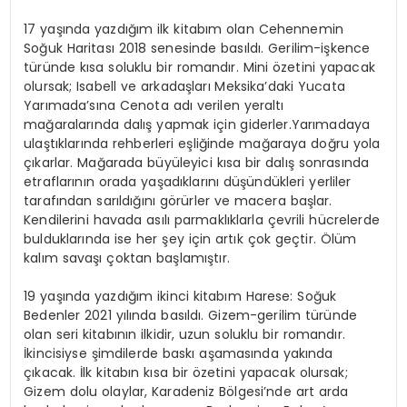
17 yaşında yazdığım ilk kitabım olan Cehennemin
Soğuk Haritası 2018 senesinde basıldı. Gerilim-işkence
türünde kısa soluklu bir romandır. Mini özetini yapacak
olursak; Isabell ve arkadaşları Meksika’daki Yucata
Yarımada’sına Cenota adı verilen yeraltı
mağaralarında dalış yapmak için giderler.Yarımadaya
ulaştıklarında rehberleri eşliğinde mağaraya doğru yola
çıkarlar. Mağarada büyüleyici kısa bir dalış sonrasında
etraflarının orada yaşadıklarını düşündükleri yerliler
tarafından sarıldığını görürler ve macera başlar.
Kendilerini havada asılı parmaklıklarla çevrili hücrelerde
bulduklarında ise her şey için artık çok geçtir. Ölüm
kalım savaşı çoktan başlamıştır.
19 yaşında yazdığım ikinci kitabım Harese: Soğuk
Bedenler 2021 yılında basıldı. Gizem-gerilim türünde
olan seri kitabının ilkidir, uzun soluklu bir romandır.
İkincisiyse şimdilerde baskı aşamasında yakında
çıkacak. İlk kitabın kısa bir özetini yapacak olursak;
Gizem dolu olaylar, Karadeniz Bölgesi’nde art arda