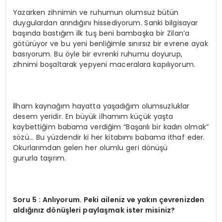
Yazarken zihnimin ve ruhumun olumsuz bütün
duygulardan arındığını hissediyorum. Sanki bilgisayar
başında bastığım ilk tuş beni bambaşka bir Zilan’a
götürüyor ve bu yeni benliğimle sınırsız bir evrene ayak
basıyorum. Bu öyle bir evrenki ruhumu doyurup,
zihnimi boşaltarak yepyeni maceralara kapılıyorum.
İlham kaynağım hayatta yaşadığım olumsuzluklar
desem yeridir. En büyük ilhamım küçük yaşta
kaybettiğim babama verdiğim “Başarılı bir kadın olmak”
sözü… Bu yüzdendir ki her kitabımı babama ithaf eder.
Okurlarımdan gelen her olumlu geri dönüşü
gururla taşırım.
Soru 5 : Anlıyorum. Peki aileniz ve yakın çevrenizden
aldığınız dönüşleri paylaşmak ister misiniz?