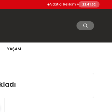
Aldatıcı Reklam ve Uygulamalara Yeni Dü
22:41:53
YAŞAM
kladı