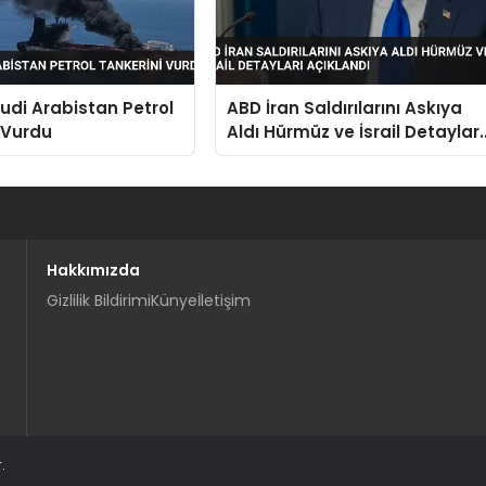
uudi Arabistan Petrol
ABD İran Saldırılarını Askıya
 Vurdu
Aldı Hürmüz ve İsrail Detayları
Açıklandı
Hakkımızda
Gizlilik Bildirimi
Künye
İletişim
.