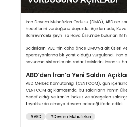
İran Devrim Muhafızları Ordusu (DMO), ABD’nin son
hedeflerini vurduğunu duyurdu. Açıklamada, Kuvey
Bahreyn’deki Şeyh İsa Hava Üssü’nde bulunan 18 hed
Saldırıların, ABD’nin daha önce DMO’ya ait üsleri
operasyonlarına bir yanıt olduğu vurgulandı. İran 
savunma sistemlerinin radar tesislerini insansız hav
ABD’den İran’a Yeni Saldırı Açıkl
ABD Merkez Komutanlığı (CENTCOM), gün içerisinde İr
CENTCOM açıklamasında, bu saldırıların İran’ın ülk
hedef aldığı ve İran’ın ‘haksız ve süregelen saldırg
teyakkuzda olmaya devam edeceği ifade edildi.
#ABD
#Devrim Muhafızları