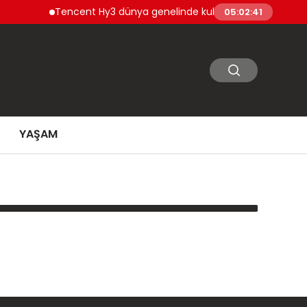
Tencent Hy3 dünya genelinde kullanıma sunuldu
05:02:41
YAŞAM