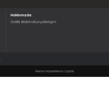
Hakkımızda
Gizlilik Bildirimi
Künye
İletişim
.
Mersin Haber
Mersin Lojistik