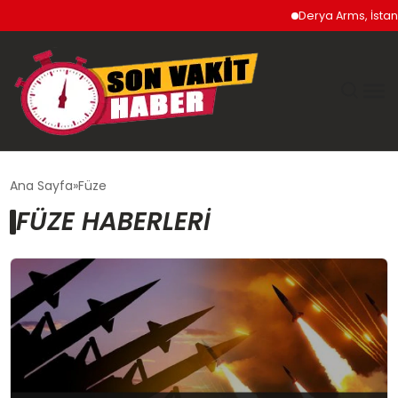
Derya Arms, İstanb
GÜNDEM
Ana Sayfa
Füze
FÜZE HABERLERI
SIYASET
DÜNYA
EKONOMI
SPOR