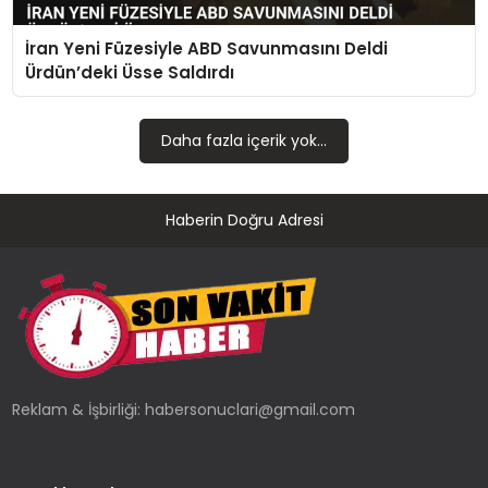
TEKNOLOJI
İran Yeni Füzesiyle ABD Savunmasını Deldi
YAŞAM
Ürdün’deki Üsse Saldırdı
Daha fazla içerik yok...
Haberin Doğru Adresi
Reklam & İşbirliği:
habersonuclari@gmail.com