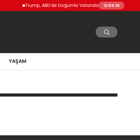
Trump, ABD’de Doğumla Vatandaşlık ve ‘Doğum Turizmi’
12:04:15
YAŞAM