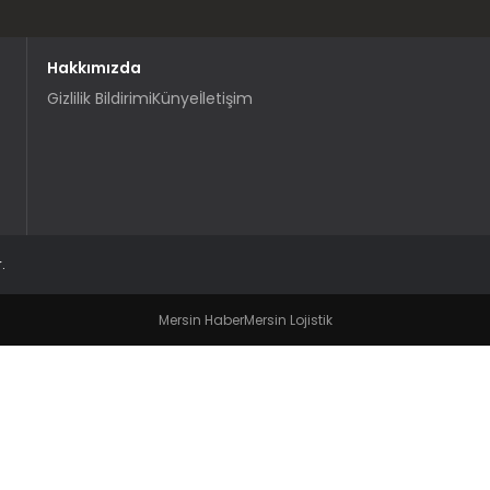
Hakkımızda
Gizlilik Bildirimi
Künye
İletişim
.
Mersin Haber
Mersin Lojistik